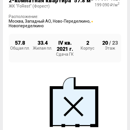
2-комнатная квартира 57.8 м
2
199 090 ₽/м
ЖК "FoRest" (Форест)
Расположение:
Москва
,
Западный АО
,
Ново-Переделкино
,
Новопеределкино
57.8
33.4
IV кв.
2
20
/ 23
Общая пл.
Жилая пл.
2021 г.
Корпус
Этаж
Сдача ГК