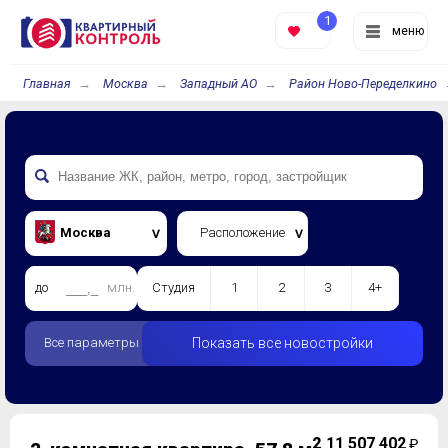
1
меню
Главная
Москва
Западный АО
Район Ново-Переделкино
Москва
Расположение
до
млн.
Студия
1
2
3
4+
Все параметры
Показать все новостройки
2
11 507 402
₽