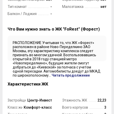
Тип комнат
-
Малоэтажка
нет
Балкон / Лоджия
-
Что Вам нужно знать о ЖК "FoRest" (Форест)
РАСПОЛОЖЕНИЕ Учитывая то, что ЖК «Форест»
расположен в районе Ново-Переделкино ЗАО
Москвы, эту характеристику комплекса следует
признать во многом удачной. Воспользовавшись
открытой в 2018 году станцией метро
«Новопеределкино», будущие жители смогут
добраться до «Киевской» за полчаса с учетом
одной пересадки. Автомобилисты доедут до МКАД
по широкополосному...
Читать продолжение
Характеристики ЖК
Застройщик
Центр-Инвест
Этажность ЖК
22,23
Класс жилья
Комфорт-класс
Всего корпусов
3