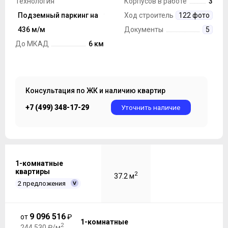
Технология
Корпусов в работе
3
строительства
Подземный паркинг на
Монолит
Ход строительства
122 фото
Парковка
436 м/м
Документы
5
До МКАД
6 км
Консультация по ЖК и наличию квартир
+7 (499) 348-17-29
Уточнить наличие
1-комнатные
квартиры
2
37.2 м
2 предложения
9 096 516
от
₽
1-комнатные
2
244 530 ₽/м