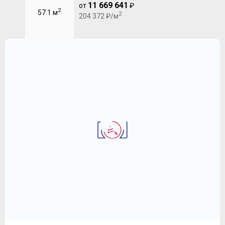
11 669 641
от
₽
2
57.1 м
2
204 372 ₽/м
2-комнатная квартира 57.8 м
ЖК "FoRest" (Форест)
11 507 402
2
₽
199 090 ₽/м