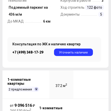
Технология
Корпусов в работе
3
строительства
Подземный паркинг на
Монолит
Ход строительства
122 фото
Парковка
436 м/м
Документы
5
До МКАД
6 км
Консультация по ЖК и наличию квартир
+7 (499) 348-17-29
Уточнить наличие
1-комнатные
квартиры
2
37.2 м
2 предложения
9 096 516
от
₽
1-комнатные
2
244 530 ₽/м