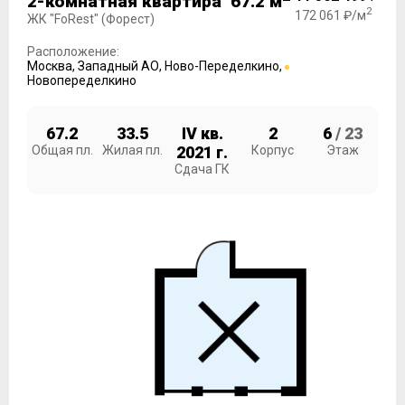
2-комнатная квартира 67.2 м
2
172 061 ₽/м
ЖК "FoRest" (Форест)
Расположение:
Москва
,
Западный АО
,
Ново-Переделкино
,
Новопеределкино
67.2
33.5
IV кв.
2
6
/ 23
Общая пл.
Жилая пл.
2021 г.
Корпус
Этаж
Сдача ГК