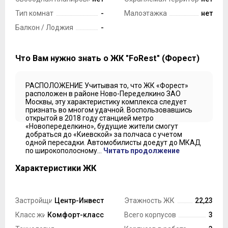
Тип комнат
-
Малоэтажка
нет
Балкон / Лоджия
-
Что Вам нужно знать о ЖК "FoRest" (Форест)
РАСПОЛОЖЕНИЕ Учитывая то, что ЖК «Форест»
расположен в районе Ново-Переделкино ЗАО
Москвы, эту характеристику комплекса следует
признать во многом удачной. Воспользовавшись
открытой в 2018 году станцией метро
«Новопеределкино», будущие жители смогут
добраться до «Киевской» за полчаса с учетом
одной пересадки. Автомобилисты доедут до МКАД
по широкополосному...
Читать продолжение
Характеристики ЖК
Застройщик
Центр-Инвест
Этажность ЖК
22,23
Класс жилья
Комфорт-класс
Всего корпусов
3