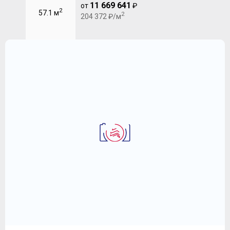
11 669 641
от
₽
2
57.1 м
2
204 372 ₽/м
2-комнатная квартира 67.2 м
ЖК "FoRest" (Форест)
11 562 499
2
₽
172 061 ₽/м