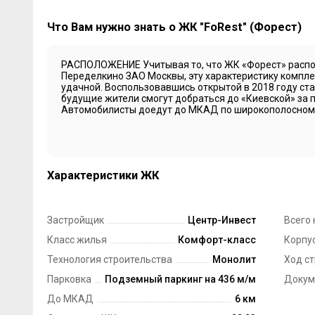
Что Вам нужно знать о ЖК "FoRest" (Форест)
РАСПОЛОЖЕНИЕ Учитывая то, что ЖК «Форест» распо
Переделкино ЗАО Москвы, эту характеристику компле
удачной. Воспользовавшись открытой в 2018 году ст
будущие жители смогут добраться до «Киевской» за п
Автомобилисты доедут до МКАД по широкополосному
Характеристики ЖК
Застройщик
Центр-Инвест
Всего 
Класс жилья
Комфорт-класс
Корпус
Технология строительства
Монолит
Ход с
Парковка
Подземный паркинг на 436 м/м
Докум
До МКАД
6 км