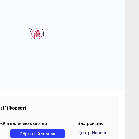
2
-комнатная квартира 38.8 м
 "FoRest" (Форест)
 775 240
2
₽
226 166 ₽/м
st" (Форест)
ЖК и наличию квартир
Застройщик
Центр-Инвест
9
Обратный звонок