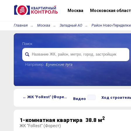
Москва
Московская област
Главная
Москва
Западный АО
Район Ново-Переделки
Поиск
Например:
Бунинские луга
← ЖК "FoRest" (Форест)
Ход строител
Видео
2
1-комнатная квартира 38.8 м
ЖК "FoRest" (Форест)