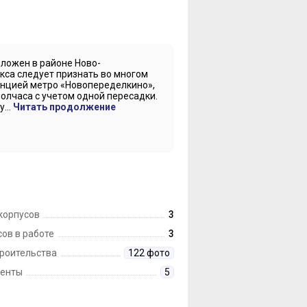
ложен в районе Ново-
кса следует признать во многом
анцией метро «Новопеределкино»,
олчаса с учетом одной пересадки.
...
Читать продолжение
корпусов
3
ов в работе
3
троительства
122 фото
енты
5