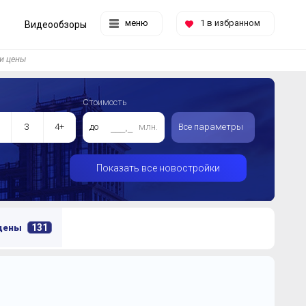
меню
1
в избранном
Видеообзоры
и цены
Стоимость
3
4+
до
млн.
Все параметры
Показать все новостройки
131
 цены