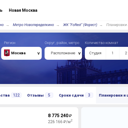
ь
Новая Москва
но
Метро Новопеределкино
ЖК "FoRest" (Форест)
Планировки 
Регион
Округ, район, метро
Количество комнат
Москва
Расположение
Студия
1
2
122
5
3
ьства
Отзывы
Сроки сдачи
Планировки и
8 775 240
₽
2
226 166 ₽/м