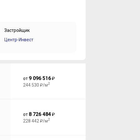
Застройщик
Центр-Инвест
9 096 516
от
₽
2
244 530 ₽/м
8 726 484
от
₽
2
228 442 ₽/м