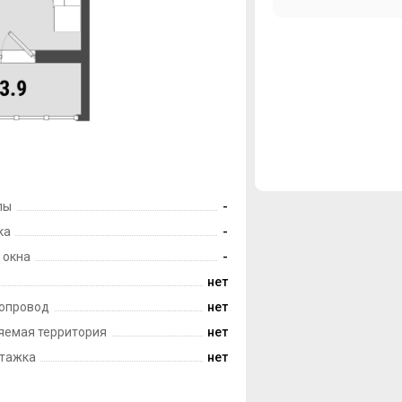
лы
-
ка
-
 окна
-
нет
опровод
нет
яемая территория
нет
тажка
нет