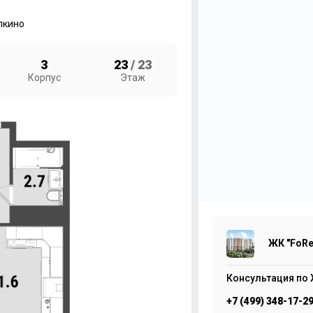
лкино
3
23
/ 23
Корпус
Этаж
1
ЖК
8
ЖК "FoRe
Консультация по 
+7 (499) 348-17-2