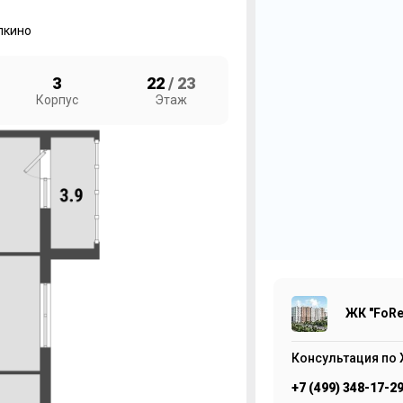
лкино
3
22
/ 23
Корпус
Этаж
2
ЖК
1
ЖК "FoRe
Консультация по 
+7 (499) 348-17-2