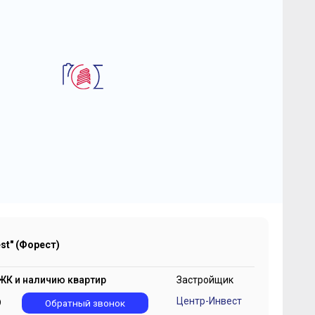
2
-комнатная квартира 65.2 м
 "FoRest" (Форест)
2 565 018
2
₽
192 715 ₽/м
st" (Форест)
ЖК и наличию квартир
Застройщик
Центр-Инвест
9
Обратный звонок