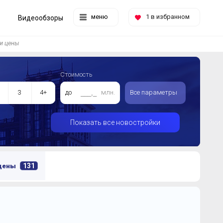
меню
1
в избранном
Видеообзоры
и цены
Стоимость
3
4+
до
млн.
Все параметры
Показать все новостройки
131
 цены