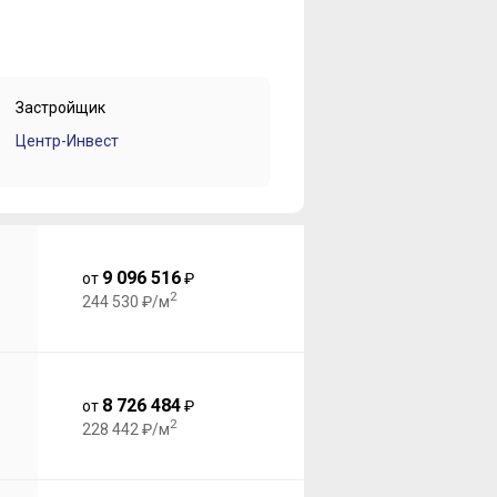
Застройщик
Центр-Инвест
9 096 516
от
₽
2
244 530 ₽/м
8 726 484
от
₽
2
228 442 ₽/м