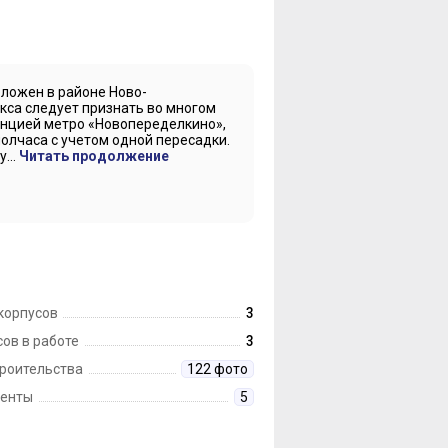
ложен в районе Ново-
кса следует признать во многом
анцией метро «Новопеределкино»,
олчаса с учетом одной пересадки.
...
Читать продолжение
корпусов
3
ов в работе
3
троительства
122 фото
енты
5