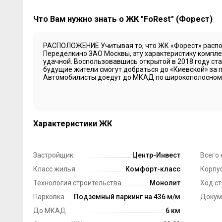
Что Вам нужно знать о ЖК "FoRest" (Форест)
РАСПОЛОЖЕНИЕ Учитывая то, что ЖК «Форест» распо
Переделкино ЗАО Москвы, эту характеристику компле
удачной. Воспользовавшись открытой в 2018 году ст
будущие жители смогут добраться до «Киевской» за п
Автомобилисты доедут до МКАД по широкополосному
Характеристики ЖК
Застройщик
Центр-Инвест
Всего 
Класс жилья
Комфорт-класс
Корпус
Технология строительства
Монолит
Ход с
Парковка
Подземный паркинг на 436 м/м
Докум
До МКАД
6 км