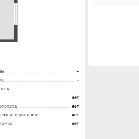
лы
-
ка
-
 окна
-
нет
опровод
нет
яемая территория
нет
тажка
нет