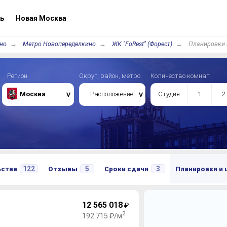
ь
Новая Москва
но
Метро Новопеределкино
ЖК "FoRest" (Форест)
Планировки 
Регион
Округ, район, метро
Количество комнат
Москва
Расположение
Студия
1
2
122
5
3
ьства
Отзывы
Сроки сдачи
Планировки и
12 565 018
₽
2
192 715 ₽/м