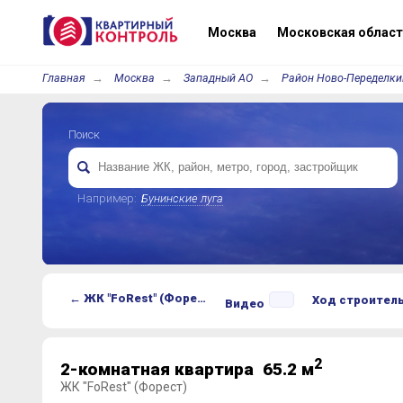
Москва
Московская област
Главная
Москва
Западный АО
Район Ново-Переделки
Поиск
Например:
Бунинские луга
← ЖК "FoRest" (Форест)
Ход строител
Видео
2
2-комнатная квартира 65.2 м
ЖК "FoRest" (Форест)