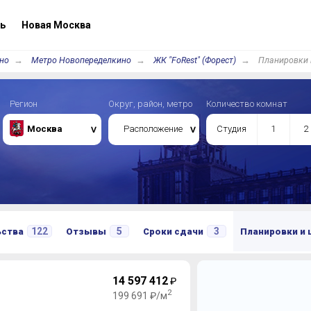
ь
Новая Москва
но
Метро Новопеределкино
ЖК "FoRest" (Форест)
Планировки 
Регион
Округ, район, метро
Количество комнат
Москва
Расположение
Студия
1
2
122
5
3
ьства
Отзывы
Сроки сдачи
Планировки и
14 597 412
₽
2
199 691 ₽/м