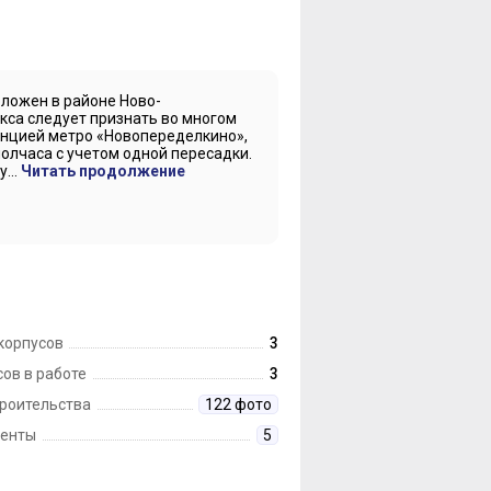
ложен в районе Ново-
кса следует признать во многом
анцией метро «Новопеределкино»,
олчаса с учетом одной пересадки.
...
Читать продолжение
корпусов
3
ов в работе
3
троительства
122 фото
енты
5