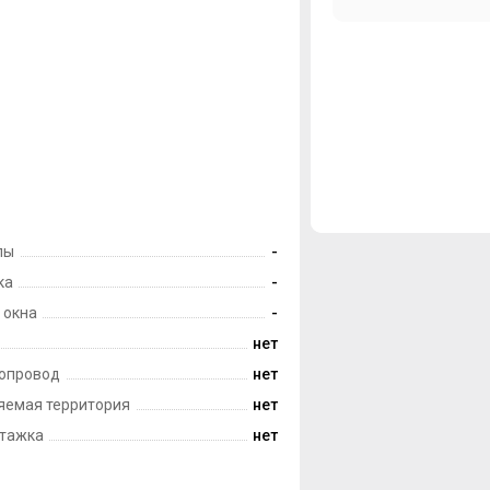
лы
-
ка
-
 окна
-
нет
опровод
нет
яемая территория
нет
тажка
нет