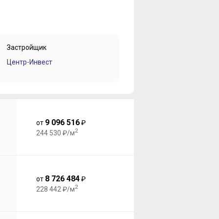
Застройщик
Центр-Инвест
9 096 516
от
₽
2
244 530 ₽/м
8 726 484
от
₽
2
228 442 ₽/м