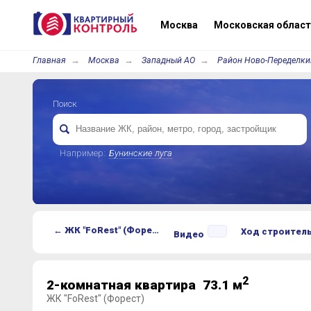
Москва
Московская област
Главная
Москва
Западный АО
Район Ново-Переделки
Поиск
Например:
Бунинские луга
← ЖК "FoRest" (Форест)
Ход строител
Видео
2
2-комнатная квартира 73.1 м
ЖК "FoRest" (Форест)