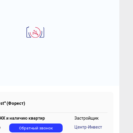
2
-комнатная квартира 73.1 м
 "FoRest" (Форест)
4 597 412
2
₽
199 691 ₽/м
st" (Форест)
ЖК и наличию квартир
Застройщик
Центр-Инвест
9
Обратный звонок