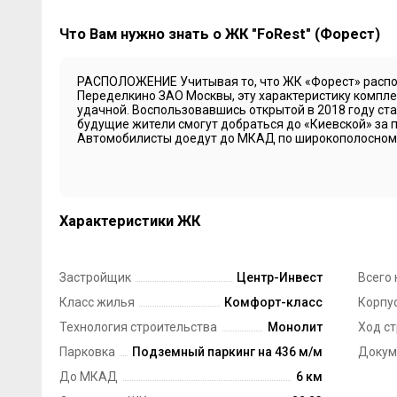
Что Вам нужно знать о ЖК "FoRest" (Форест)
РАСПОЛОЖЕНИЕ Учитывая то, что ЖК «Форест» распо
Переделкино ЗАО Москвы, эту характеристику компле
удачной. Воспользовавшись открытой в 2018 году ст
будущие жители смогут добраться до «Киевской» за п
Автомобилисты доедут до МКАД по широкополосному
Характеристики ЖК
Застройщик
Центр-Инвест
Всего 
Класс жилья
Комфорт-класс
Корпус
Технология строительства
Монолит
Ход с
Парковка
Подземный паркинг на 436 м/м
Докум
До МКАД
6 км