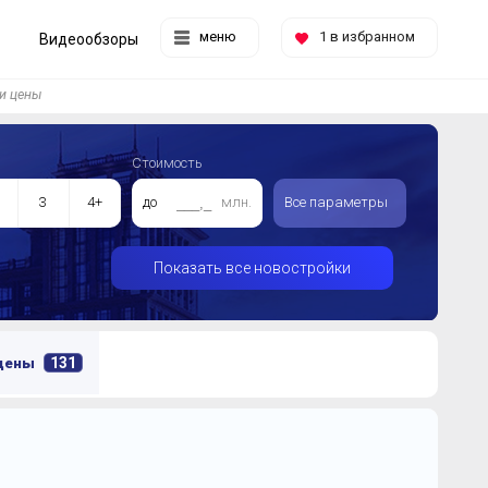
меню
1
в избранном
Видеообзоры
и цены
Стоимость
3
4+
до
млн.
Все параметры
Показать все новостройки
131
 цены