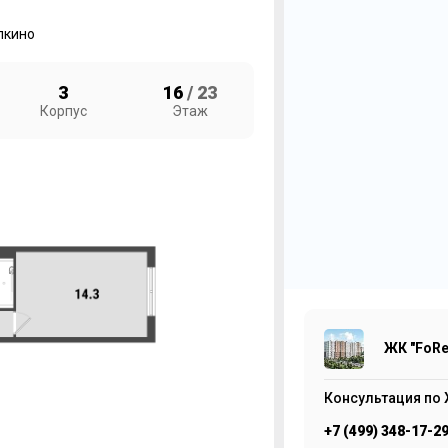
лкино
3
16
/ 23
Корпус
Этаж
2
ЖК
1
ЖК "FoRe
Консультация по 
+7 (499) 348-17-2