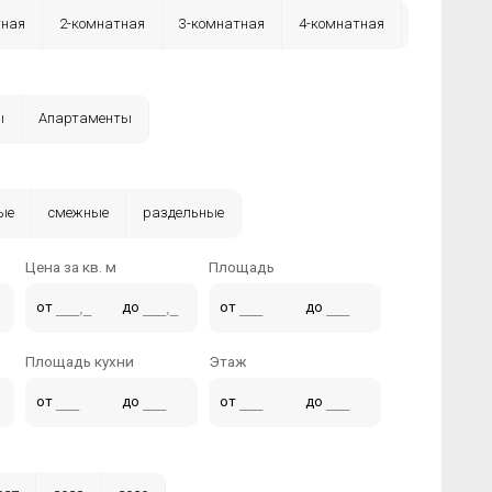
тная
2-комнатная
3-комнатная
4-комнатная
ы
Апартаменты
ые
смежные
раздельные
Цена за кв. м
Площадь
от
до
от
до
Площадь кухни
Этаж
от
до
от
до