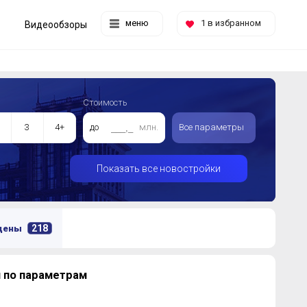
меню
1
в избранном
Видеообзоры
Стоимость
3
4+
до
млн.
Все параметры
Показать все новостройки
218
 цены
 по параметрам