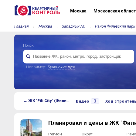
Москва
Московская област
Главная
Москва
Западный АО
Район Филёвский парк
Поиск
Например:
Бунинские луга
← ЖК "Fili City" (Фили Сити)
3
Видео
Ход строител
Планировки и цены в ЖК "Фили
Регион
Округ
Рай