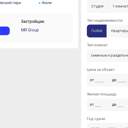
вский парк
Фили
Студия
1-комна
5-комнатная +
Тип недвижимости
Застройщик
MR Group
к
Любой
Квартир
Тип комнат
смежные и раздельн
Цена за объект
от
до
Жилая площадь
от
до
Год сдачи