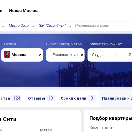
ь
Новая Москва
Метро Фили
ЖК "Фили Сити"
Планировки и цены
Регион
Округ, район, метро
Количество комнат
Москва
Расположение
Студия
1
2
124
13
3
ьства
Отзывы
Сроки сдачи
Планировки и
Подбор квартиры
 Сити"
Комнатность
он
Метро