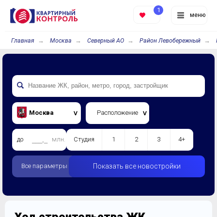
1
меню
Главная
Москва
Северный АО
Район Левобережный
Москва
Расположение
до
млн.
Студия
1
2
3
4+
Все параметры
Показать все новостройки