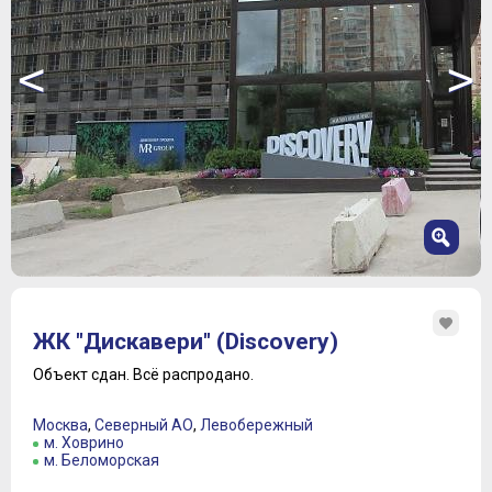
<
>
1
2
ЖК "Дискавери" (Discovery)
3
4
Объект сдан.
Всё распродано.
5
6
Москва
,
Северный АО
,
Левобережный
7
м. Ховрино
м. Беломорская
8
9