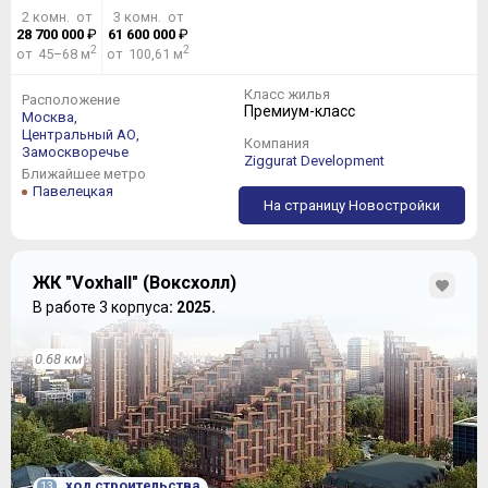
2 комн. от
3 комн. от
28 700 000
₽
61 600 000
₽
2
2
от 45–68 м
от 100,61 м
Класс жилья
Расположение
Премиум-класс
Москва,
Центральный АО,
Компания
Замоскворечье
Ziggurat Development
Ближайшее метро
Павелецкая
На страницу Новостройки
ЖК "Voxhall" (Воксхолл)
В работе 3 корпуса
: 2025.
0.68 км
ход строительства
13