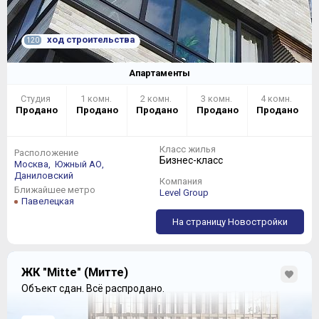
ход строительства
120
Апартаменты
Студия
1 комн.
2 комн.
3 комн.
4 комн.
Продано
Продано
Продано
Продано
Продано
Класс жилья
Расположение
Бизнес-класс
Москва,
Южный АО,
Даниловский
Компания
Ближайшее метро
Level Group
Павелецкая
На страницу Новостройки
ЖК "Mitte" (Митте)
Объект сдан.
Всё распродано.