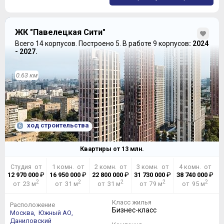
ЖК "Павелецкая Сити"
Всего 14 корпусов.
Построено 5.
В работе 9 корпусов
: 2024
- 2027.
0.63 км
ход строительства
6
Квартиры от
13
млн.
Студия от
1 комн. от
2 комн. от
3 комн. от
4 комн. от
12 970 000
₽
16 950 000
₽
22 800 000
₽
31 730 000
₽
38 740 000
₽
2
2
2
2
2
от 23 м
от 31 м
от 31 м
от 79 м
от 95 м
Класс жилья
Расположение
Бизнес-класс
Москва,
Южный АО,
Даниловский