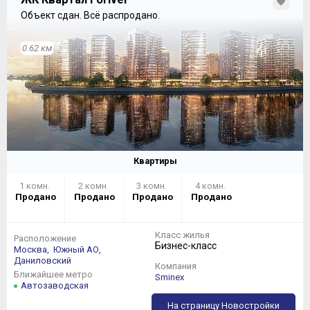
Объект сдан.
Всё распродано.
0.62 км
Квартиры
1 комн.
2 комн.
3 комн.
4 комн.
Продано
Продано
Продано
Продано
Класс жилья
Расположение
Бизнес-класс
Москва,
Южный АО,
Даниловский
Компания
Ближайшее метро
Sminex
Автозаводская
На страницу Новостройки