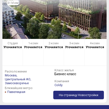
0.14 км
Студия
1-комн
2-комн
3-комн
4-комн
Уточняется
Уточняется
Уточняется
Уточняется
Уточняется
Класс жилья
Расположение
Бизнес-класс
Москва,
Центральный АО,
Компания
Замоскворечье
Coldy
Ближайшее метро
Павелецкая
На страницу Новостройки