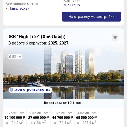
Компания
Ближайшее метро
MR Group
Павелецкая
На страницу Новостройки
ЖК "High Life" (Хай Лайф)
В работе 6 корпусов
: 2025, 2027.
0.52 км
ход строительства
9
Квартиры от
19.1
млн.
1 комн. от
2 комн. от
3 комн. от
4 комн. от
19 100 000
₽
27 600 000
₽
44 700 000
₽
68 500 000
₽
2
2
2
2
от 24,2 м
от 36 м
от 71,1 м
от 103,9 м