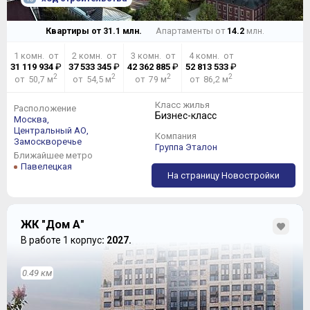
Квартиры от
31.1
млн.
Апартаменты от
14.2
млн.
1 комн. от
2 комн. от
3 комн. от
4 комн. от
31 119 934
₽
37 533 345
₽
42 362 885
₽
52 813 533
₽
2
2
2
2
от 50,7 м
от 54,5 м
от 79 м
от 86,2 м
Класс жилья
Расположение
Бизнес-класс
Москва,
Центральный АО,
Компания
Замоскворечье
Группа Эталон
Ближайшее метро
Павелецкая
На страницу Новостройки
ЖК "Дом А"
В работе 1 корпус
: 2027.
0.49 км