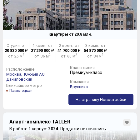
Квартиры от
20.8
млн.
Студия от
1 комн. от
2 комн. от
3 комн. от
20 830 000
₽
27 290 000
₽
41 700 000
₽
54 870 000
₽
2
2
2
2
от 26 м
от 36 м
от 60 м
от 84 м
Класс жилья
Расположение
Премиум-класс
Москва,
Южный АО,
Даниловский
Компания
Ближайшее метро
Брусника
Павелецкая
На страницу Новостройки
Апарт-комплекс TALLER
В работе 1 корпус
: 2024.
Продажи не начались.