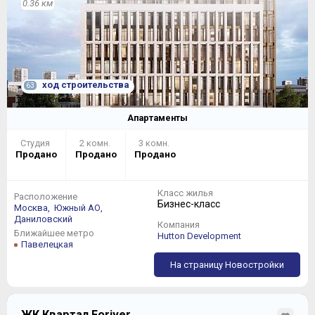
0.36 км
ход строительства
63
Апартаменты
Студия
2 комн.
3 комн.
Продано
Продано
Продано
Класс жилья
Расположение
Бизнес-класс
Москва,
Южный АО,
Даниловский
Компания
Ближайшее метро
Hutton Development
Павелецкая
На страницу Новостройки
ЖК Квартал Foriver