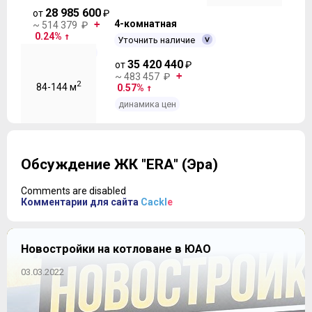
28 985 600
от
₽
4-комнатная
~ 514 379 ₽
0.24%
Уточнить наличие
динамика цен
35 420 440
от
₽
~ 483 457 ₽
2
84-144 м
0.57%
динамика цен
Обсуждение ЖК "ERA" (Эра)
Comments are disabled
Комментарии для сайта
Cackl
e
Новостройки на котловане в ЮАО
03.03.2022