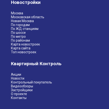
Новостройки
Москва
Московская область
Новая Москва
По городам
По ЖД станциям
По шоссе
По метро
По районам
Карта новостроек
Карта сайта
Топ новостроек
Квартирный Контроль
Акции
Новости
Контрольный покупатель
Видеообзоры
Застройщики
О проекте
Контакты