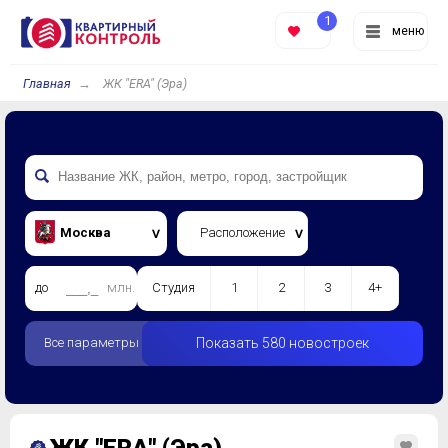
1
меню
Главная
ЖК "ERA" (Эра)
Москва
Расположение
до
млн.
Студия
1
2
3
4+
Все параметры
Показать 580 новостроек