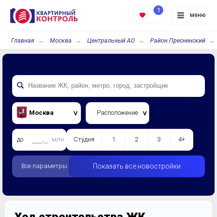
1
меню
Главная
Москва
Центральный АО
Район Пресненский
Москва
Расположение
до
млн.
Студия
1
2
3
4+
Все параметры
Показать все новостройки