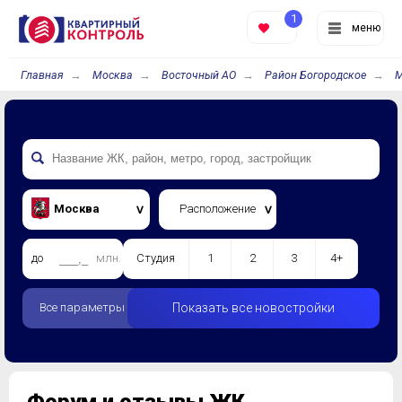
1
меню
Главная
Москва
Восточный АО
Район Богородское
М
Москва
Расположение
до
млн.
Студия
1
2
3
4+
Все параметры
Показать все новостройки