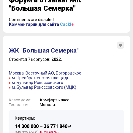
Форум и отзывы ЖК
"Большая Семерка"
Comments are disabled
Комментарии для сайта
Cackl
e
ЖК "Большая Семерка"
Строится 7 корпусов
: 2022.
Москва
,
Восточный АО
,
Богородское
м. Преображенская площадь
м. Бульвар Рокоссовского
м. Бульвар Рокоссовского (МЦК)
Комфорт-класс
Класс дома:
Монолит
Технология:
Квартиры:
14 300 000
36 771 840
—
₽
2
349 329 ₽/м
+ 24.69 %