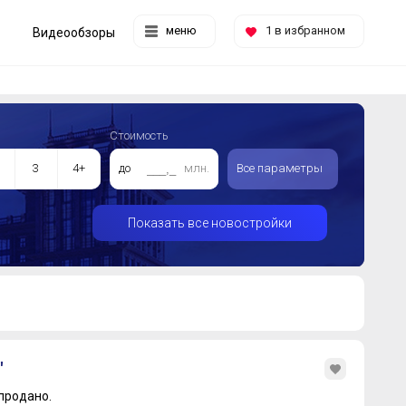
меню
1
в избранном
Видеообзоры
Стоимость
3
4+
до
млн.
Все параметры
Показать все новостройки
"
продано.