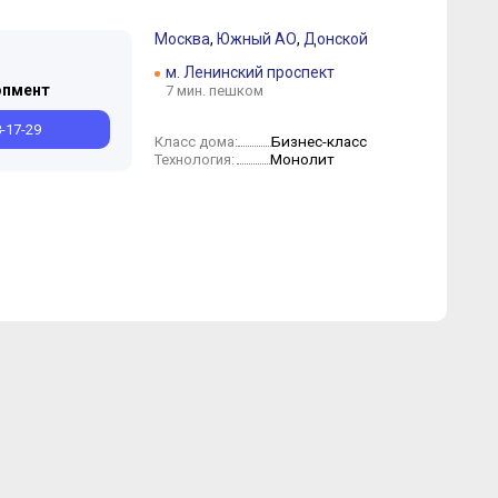
Москва
,
Южный АО
,
Донской
м. Ленинский проспект
Июнь
Апрель
Февраль
Январь
опмент
7 мин. пешком
8-17-29
Бизнес-класс
Класс дома:
Монолит
Технология: