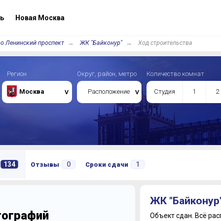
ь
Новая Москва
о Ленинский проспект
ЖК "Байконур"
Ход строительства
Регион
Округ, район, метро
Количество комнат
Москва
Расположение
Студия
1
2
134
0
1
Отзывы
Сроки сдачи
ЖК "Байконур
отографий
Объект сдан.
Всё рас