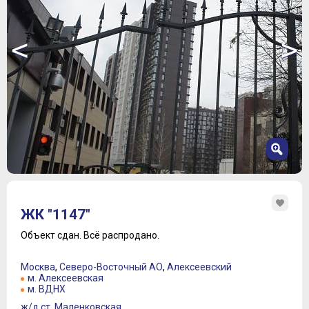
<
>
1
2
ЖК "1147"
3
4
Объект сдан.
Всё распродано.
5
6
Москва
,
Северо-Восточный АО
,
Алексеевский
7
м. Алексеевская
м. ВДНХ
8
ж/д ст. Маленковская