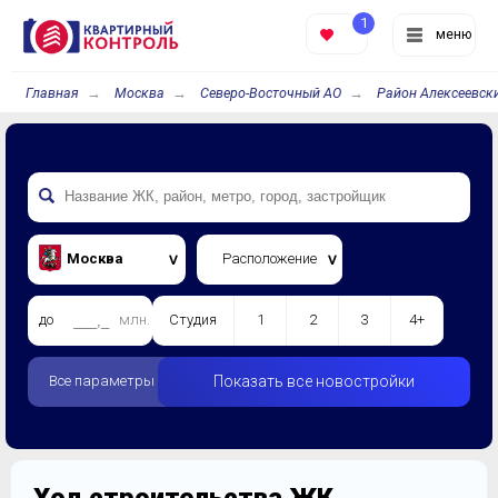
1
меню
Главная
Москва
Северо-Восточный АО
Район Алексеевск
Москва
Расположение
до
млн.
Студия
1
2
3
4+
Все параметры
Показать все новостройки