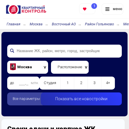
1
меню
Главная
Москва
Восточный АО
Район Гольяново
Ме
Москва
Расположение
до
млн.
Студия
1
2
3
4+
Все параметры
Показать все новостройки