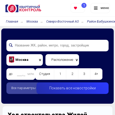
1
меню
Главная
Москва
Северо-Восточный АО
Район Бабушкинс
Москва
Расположение
до
млн.
Студия
1
2
3
4+
Все параметры
Показать все новостройки