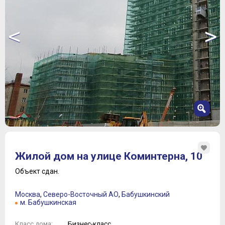
<
>
1
2
Жилой дом на улице Коминтерна, 10
3
4
Объект сдан.
5
6
Москва
,
Северо-Восточный АО
,
Бабушкинский
7
м. Бабушкинская
8
Бизнес-класс
Класс дома: