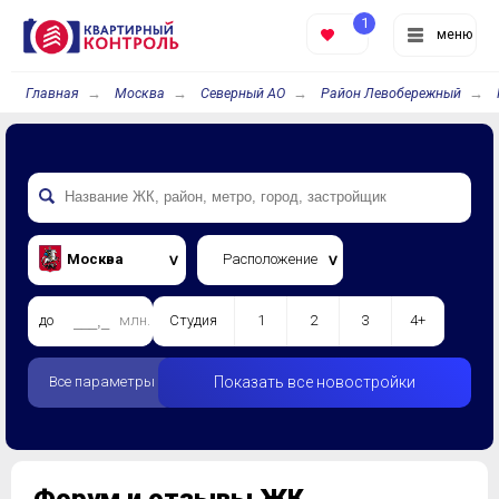
1
меню
Главная
Москва
Северный АО
Район Левобережный
Москва
Расположение
до
млн.
Студия
1
2
3
4+
Все параметры
Показать все новостройки