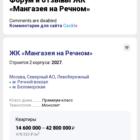
Форум и отзывы ЖК
«Мангазея на Речном»
Comments are disabled
Комментарии для сайта
Cackl
e
ЖК «Мангазея на Речном»
Строится 2 корпуса
: 2027.
Москва
,
Северный АО
,
Левобережный
м. Речной вокзал
м. Беломорская
Премиум-класс
Класс дома:
Монолит
Технология:
Квартиры:
14 600 000
42 800 000
—
₽
2
478 333 ₽/м