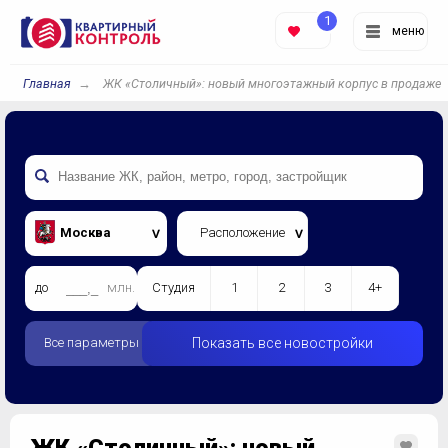
1
меню
Главная
ЖК «Столичный»: новый многоэтажный корпус в продаже
Москва
Расположение
до
млн.
Студия
1
2
3
4+
Все параметры
Показать все новостройки