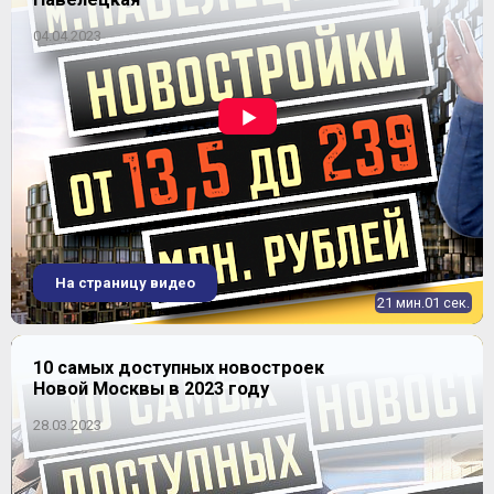
динамика цен
04.04.2023
4-комнатная
2
65,17-68 м
Уточнить наличие
11 941 230
от
₽
ЖК "Столичный"
~ 187 039 ₽
25.11%
динамика цен
На страницу видео
21 мин.01 сек.
10 самых доступных новостроек
Новой Москвы в 2023 году
28.03.2023