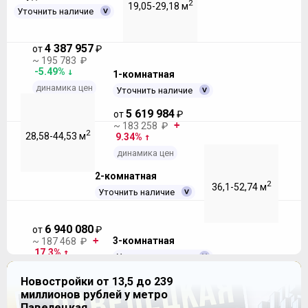
2
19,05-29,18 м
Уточнить наличие
4 387 957
от
₽
~ 195 783 ₽
-5.49%
1-комнатная
динамика цен
Уточнить наличие
5 619 984
от
₽
~ 183 258 ₽
2
28,58-44,53 м
9.34%
динамика цен
2-комнатная
2
36,1-52,74 м
Уточнить наличие
6 940 080
от
₽
3-комнатная
~ 187 468 ₽
17.3%
Уточнить наличие
динамика цен
8 503 006
Новостройки от 13,5 до 239
от
₽
~ 182 822 ₽
миллионов рублей у метро
2
48,61-65,38 м
14.5%
Павелецкая