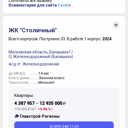
Comments are disabled
Комментарии для сайта
Cackl
e
ЖК "Столичный"
Всего корпусов.
Построено 33.
В работе 1 корпус
: 2024.
Московская область
,
Балашиха Г/
О
,
Железнодорожный (Балашиха)
ж/д ст. Железнодорожная
14 км.
до МКАД:
Эконом-класс
Класс дома:
Монолит
Технология:
Квартиры:
4 387 957
12 935 000
—
₽
2
199 000 ₽/м
5.86 %
Главстрой-Регионы
8 (499) 348-17-29