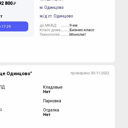
92 800
₽
м. Одинцово
ж/д ст. Одинцово
ст
9 км.
до МКАД:
8-17-29
Бизнес-класс
Класс дома:
Монолит
Технология:
це Одинцово"
проверено 30-11-2022
 ПД
Кладовые
Нет
Парковка
2
Отделка
Нет