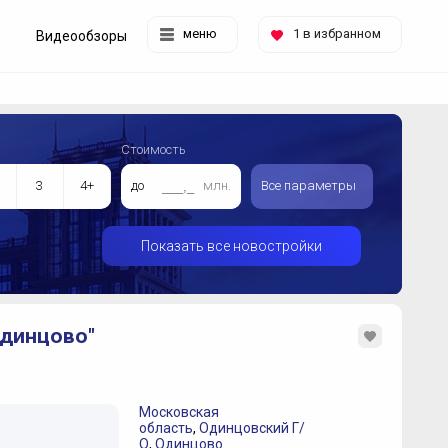
меню
1
в избранном
Видеообзоры
Стоимость
3
4+
до
млн.
Все параметры
Показать все новостройки
динцово"
Московская
область
,
Одинцовский Г/
О
,
Одинцово