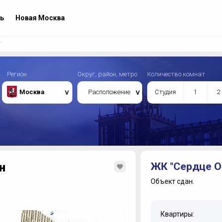
ь
Новая Москва
н
Регион
Округ, район, метро
Количество комнат
Москва
Расположение
Студия
1
2
н
ЖК "Сердце О
Объект сдан.
Квартиры: