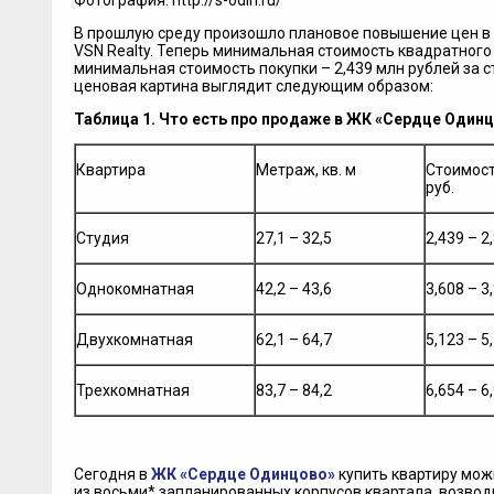
Фотография: http://s-odin.ru/
В прошлую среду произошло плановое повышение цен в
VSN Realty. Теперь минимальная стоимость квадратного 
минимальная стоимость покупки – 2,439 млн рублей за с
ценовая картина выглядит следующим образом:
Таблица 1. Что есть про продаже в ЖК «Сердце Один
Квартира
Метраж, кв. м
Стоимост
руб.
Студия
27,1 – 32,5
2,439 – 2
Однокомнатная
42,2 – 43,6
3,608 – 3
Двухкомнатная
62,1 – 64,7
5,123 – 5
Трехкомнатная
83,7 – 84,2
6,654 – 6
Сегодня в
ЖК «Сердце Одинцово»
купить квартиру можн
из восьми* запланированных корпусов квартала, возвод