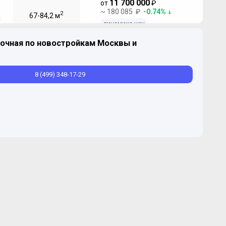
11 700 000
от
₽
~ 180 085 ₽
-0.74%
2
67-84,2 м
динамика цен
очная по новостройкам Москвы и
8 (499) 348-17-29
о"