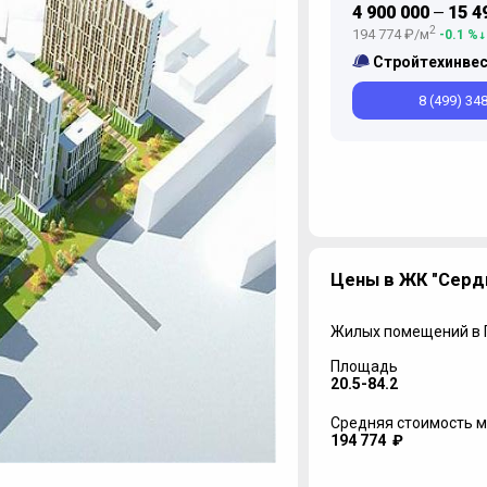
4 900 000
15 4
—
2
194 774 ₽/м
-0.1 %
Стройтехинве
8 (499) 34
Цены в ЖК "Серд
Жилых помещений в
Площадь
20.5-84.2
Средняя стоимость м
194 774 ₽