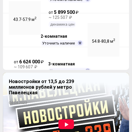
5 899 500
от
₽
~ 125 507 ₽
2
43.7-57.9 м
динамика цен
2-комнатная
2
54.8-80,8 м
Уточнить наличие
6 624 000
от
₽
3-комнатная
~ 109 607 ₽
Уточнить наличие
динамика цен
Новостройки от 13,5 до 239
7 220 000
от
₽
миллионов рублей у метро
~ 97 598 ₽
2
71.4-96.8 м
Павелецкая
динамика цен
04.04.2023