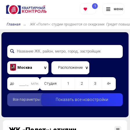
1
меню
Главная
ЖК «Полет»: студии продаются со скидками. Грядет повыш
Москва
Расположение
до
млн.
Студия
1
2
3
4+
Все параметры
Показать все новостройки