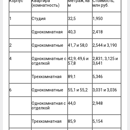
Корпус
Квартира
Метраж, кв.
Стоимость,
(комнатность)
м
млн руб.
1
Студия
32,5
1,950
Однокомнатная
40,3
2,418
2
Однокомнатные
41,7 и 58,0
2,544 и 3,190
4
Однокомнатные с
42,9; 49,6 и
2,831; 3,125 и
отделкой
57,8
3,641
Трехкомнатная
89,1
5,346
6
Однокомнатные
55,1 и 55,2
3,031 и 3,036
Однокомнатная с
44,0
2,948
отделкой
Трехкомнатная
85,9
5,154