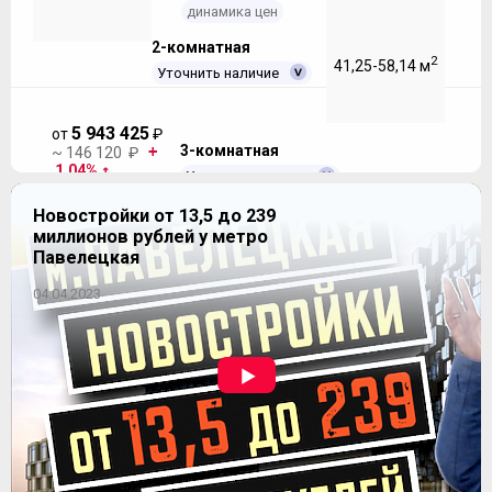
динамика цен
2-комнатная
2
41,25-58,14 м
Уточнить наличие
5 943 425
от
₽
3-комнатная
~ 146 120 ₽
1.04%
Уточнить наличие
динамика цен
8 617 712
Новостройки от 13,5 до 239
от
₽
~ 125 607 ₽
0.5%
миллионов рублей у метро
2
56,26-179,3 м
Павелецкая
динамика цен
04.04.2023
ЖК "Десятка"