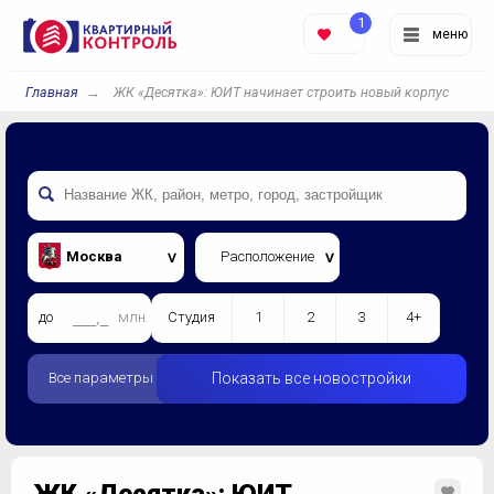
1
меню
Главная
ЖК «Десятка»: ЮИТ начинает строить новый корпус
Москва
Расположение
до
млн.
Студия
1
2
3
4+
Все параметры
Показать все новостройки