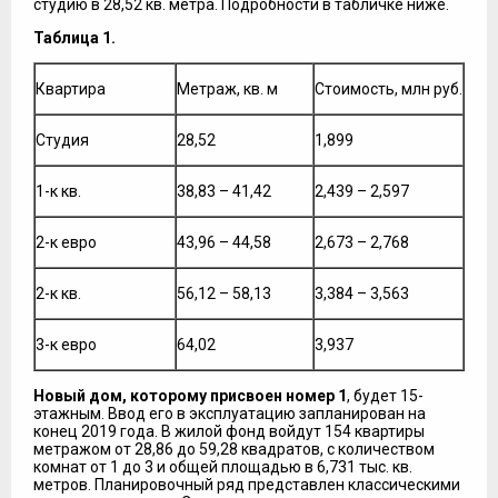
студию в 28,52 кв. метра. Подробности в табличке ниже.
Таблица 1.
Квартира
Метраж, кв. м
Стоимость, млн руб.
Студия
28,52
1,899
1-к кв.
38,83 – 41,42
2,439 – 2,597
2-к евро
43,96 – 44,58
2,673 – 2,768
2-к кв.
56,12 – 58,13
3,384 – 3,563
3-к евро
64,02
3,937
Новый дом, которому присвоен номер 1
, будет 15-
этажным. Ввод его в эксплуатацию запланирован на
конец 2019 года. В жилой фонд войдут 154 квартиры
метражом от 28,86 до 59,28 квадратов, с количеством
комнат от 1 до 3 и общей площадью в 6,731 тыс. кв.
метров. Планировочный ряд представлен классическими