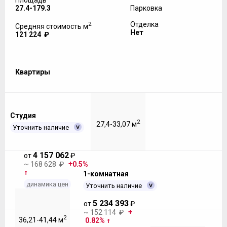
Площадь
27.4-179.3
Парковка
2
Отделка
Средняя стоимость м
Нет
121 224 ₽
Квартиры
Студия
2
27,4-33,07 м
Уточнить наличие
4 157 062
от
₽
~ 168 628 ₽
0.5%
1-комнатная
динамика цен
Уточнить наличие
5 234 393
от
₽
~ 152 114 ₽
2
36,21-41,44 м
0.82%