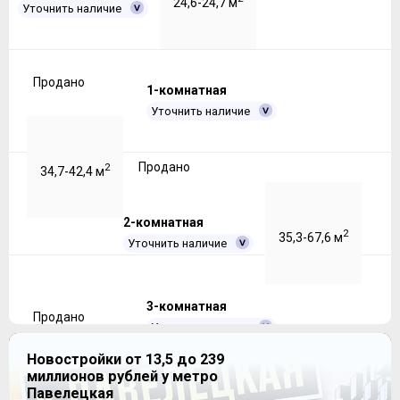
24,6-24,7 м
Уточнить наличие
Продано
1-комнатная
Уточнить наличие
Продано
2
34,7-42,4 м
2-комнатная
2
35,3-67,6 м
Уточнить наличие
3-комнатная
Продано
Уточнить наличие
Новостройки от 13,5 до 239
миллионов рублей у метро
Продано
2
82,3-85,4 м
Павелецкая