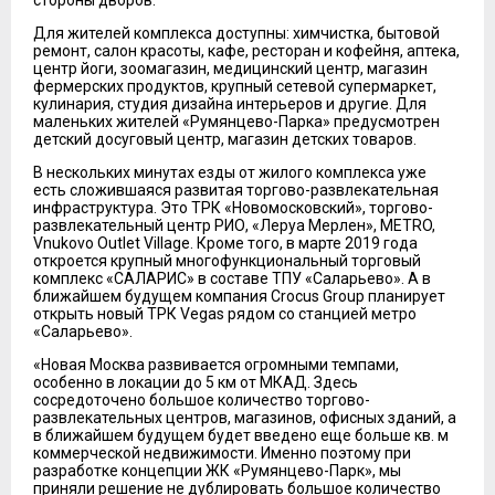
стороны дворов.
Для жителей комплекса доступны: химчистка, бытовой
ремонт, салон красоты, кафе, ресторан и кофейня, аптека,
центр йоги, зоомагазин, медицинский центр, магазин
фермерских продуктов, крупный сетевой супермаркет,
кулинария, студия дизайна интерьеров и другие. Для
маленьких жителей «Румянцево-Парка» предусмотрен
детский досуговый центр, магазин детских товаров.
В нескольких минутах езды от жилого комплекса уже
есть сложившаяся развитая торгово-развлекательная
инфраструктура. Это ТРК «Новомосковский», торгово-
развлекательный центр РИО, «Леруа Мерлен», METRO,
Vnukovo Outlet Village. Кроме того, в марте 2019 года
откроется крупный многофункциональный торговый
комплекс «САЛАРИС» в составе ТПУ «Саларьево». А в
ближайшем будущем компания Crocus Group планирует
открыть новый ТРК Vegas рядом со станцией метро
«Саларьево».
«Новая Москва развивается огромными темпами,
особенно в локации до 5 км от МКАД. Здесь
сосредоточено большое количество торгово-
развлекательных центров, магазинов, офисных зданий, а
в ближайшем будущем будет введено еще больше кв. м
коммерческой недвижимости. Именно поэтому при
разработке концепции ЖК «Румянцево-Парк», мы
приняли решение не дублировать большое количество