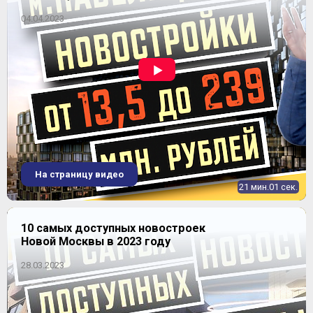
04.04.2023
4-комнатная
2
98.8-99 м
Уточнить наличие
ЖК "Румянцево Парк"
Продано
На страницу видео
21 мин.01 сек.
10 самых доступных новостроек
Новой Москвы в 2023 году
28.03.2023