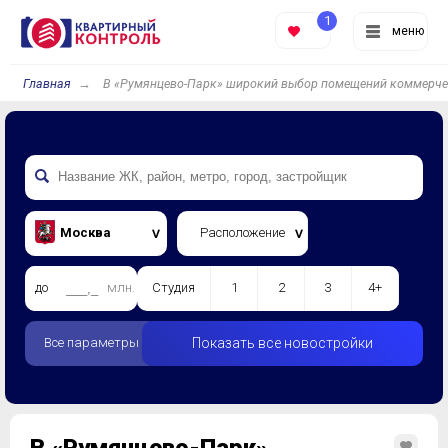
1
меню
Главная
В «Румянцево-Парк» широкий выбор помещений коммерче
Москва
Расположение
до
млн.
Студия
1
2
3
4+
Все параметры
Показать все новостройки