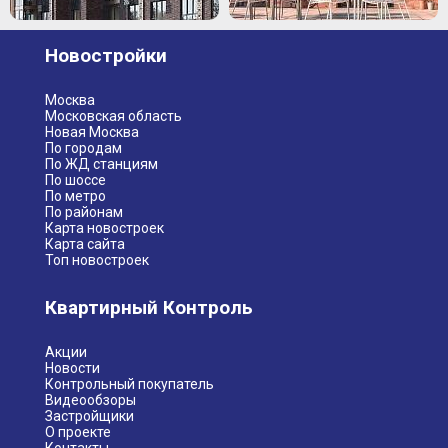
Новостройки
Москва
Московская область
Новая Москва
По городам
По ЖД станциям
По шоссе
По метро
По районам
Карта новостроек
Карта сайта
Топ новостроек
Квартирный Контроль
Акции
Новости
Контрольный покупатель
Видеообзоры
Застройщики
О проекте