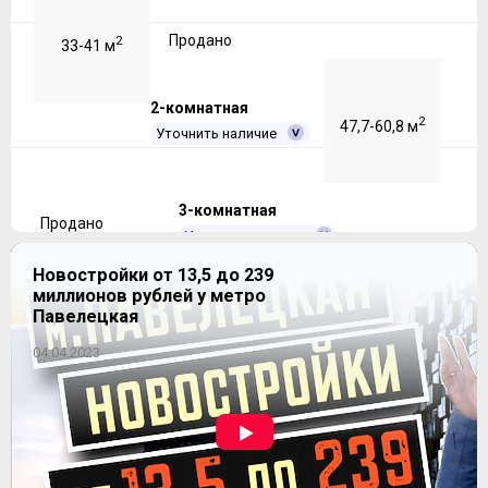
Продано
2
33-41 м
2-комнатная
2
47,7-60,8 м
Уточнить наличие
3-комнатная
Продано
Уточнить наличие
Новостройки от 13,5 до 239
миллионов рублей у метро
Продано
2
66,5-75,6 м
Павелецкая
04.04.2023
ЖК "Театральный парк"