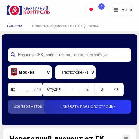
1
меню
Главная
Новогодний дисконт от ГК «Гранель»
Москва
Расположение
до
млн.
Студия
1
2
3
4+
Все параметры
Показать все новостройки