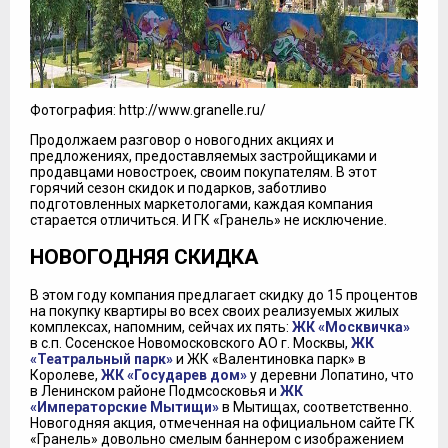
Фотография: http://www.granelle.ru/
Продолжаем разговор о новогодних акциях и
предложениях, предоставляемых застройщиками и
продавцами новостроек, своим покупателям. В этот
горячий сезон скидок и подарков, заботливо
подготовленных маркетологами, каждая компания
старается отличиться. И ГК «Гранель» не исключение.
НОВОГОДНЯЯ СКИДКА
В этом году компания предлагает скидку до 15 процентов
на покупку квартиры во всех своих реализуемых жилых
комплексах, напомним, сейчах их пять:
ЖК «Москвичка»
в с.п. Сосенское Новомосковского АО г. Москвы,
ЖК
«Театральный парк»
и ЖК «Валентиновка парк» в
Королеве,
ЖК «Государев дом»
у деревни Лопатино, что
в Ленинском районе Подмсосковья и
ЖК
«Императорские Мытищи»
в Мытищах, соответственно.
Новогодняя акция, отмеченная на официальном сайте ГК
«Гранель» довольно смелым баннером с изображением