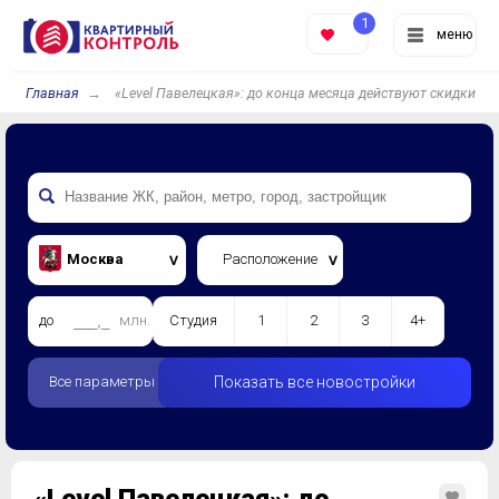
1
меню
Главная
«Level Павелецкая»: до конца месяца действуют скидки
Москва
Расположение
до
млн.
Студия
1
2
3
4+
Все параметры
Показать все новостройки