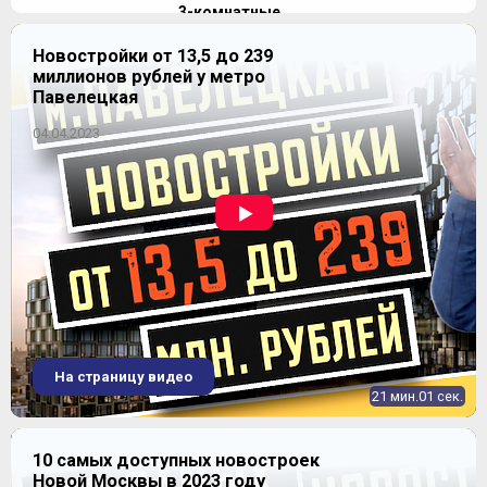
3-комнатные
Продано
Уточнить наличие
Новостройки от 13,5 до 239
миллионов рублей у метро
Павелецкая
Продано
2
70,3-70,3 м
04.04.2023
4-комнатные
2
153,7-153,7 м
Уточнить наличие
ЖК "Level Павелецкая" (Левел
Продано
Павелецкая)
На страницу видео
21 мин.01 сек.
10 самых доступных новостроек
Новой Москвы в 2023 году