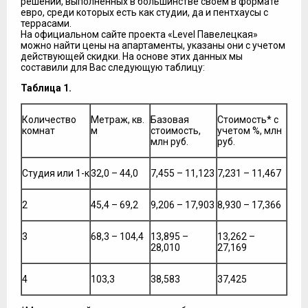
решений, выполненных в большинстве своем в формате
евро, среди которых есть как студии, да и пентхаусы с
террасами.
На официальном сайте проекта «Level Павелецкая»
можно найти цены на апартаменты, указаны они с учетом
действующей скидки. На основе этих данных мы
составили для Вас следующую таблицу:
Таблица 1.
Количество
Метраж, кв.
Базовая
Стоимость* с
комнат
м
стоимость,
учетом %, млн
млн руб.
руб.
Студия или 1-к
32,0 – 44,0
7,455 – 11,123
7,231 – 11,467
2
45,4 – 69,2
9,206 – 17,903
8,930 – 17,366
3
68,3 – 104,4
13,895 –
13,262 –
28,010
27,169
4
103,3
38,583
37,425