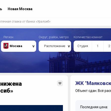
ь
Новая Москва
течная ставка от банка «Уралсиб»
Регион
Округ, район, метро
Количество комнат
Москва
Расположение
Студия
1
2
снижена
ЖК "Маяковск
лсиб»
Объект сдан.
Всё рас
Последняя цена: