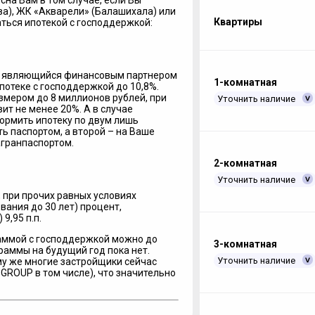
на Вам в том случае, если Вы
а), ЖК «Акварели» (Балашихала) или
Квартиры
аться ипотекой с господдержкой:
од являющийся финансовым партнером
1-комнатная
потеке с господдержкой до 10,8%.
азмером до 8 миллионов рублей, при
Уточнить наличие
вит не менее 20%. А в случае
ормить ипотеку по двум лишь
ь паспортом, а второй – на Ваше
агранпаспортом.
2-комнатная
Уточнить наличие
 при прочих равных условиях
вания до 30 лет) процент,
) 9,95 п.п.
аммой с господдержкой можно до
3-комнатная
раммы на будущий год пока нет.
Уточнить наличие
ому же многие застройщики сейчас
GROUP в том числе), что значительно