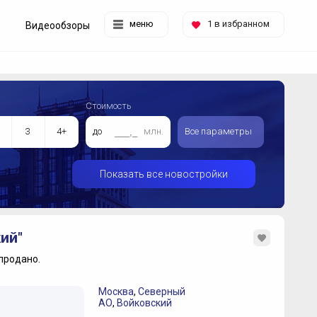
меню
1
в избранном
Видеообзоры
Стоимость
3
4+
до
млн.
Все параметры
Показать все новостройки
ий"
продано.
Москва
,
Северный
АО
,
Войковский