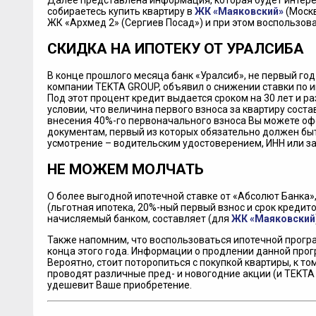
Далее представлена информация, которая будет интерес
собираетесь купить квартиру в
ЖК «Маяковский»
(Москв
ЖК «Архмед 2» (Сергиев Посад») и при этом воспользов
СКИДКА НА ИПОТЕКУ ОТ УРАЛСИБА
В конце прошлого месяца банк «Уралсиб», не первый г
компании TEKTA GROUP, объявил о снижении ставки по и
Под этот процент кредит выдается сроком на 30 лет и р
условии, что величина первого взноса за квартиру соста
внесения 40%-го первоначального взноса Вы можете оф
документам, первый из которых обязательно должен быт
усмотрение – водительским удостоверением, ИНН или з
НЕ МОЖЕМ МОЛЧАТЬ
О более выгодной ипотечной ставке от «Абсолют Банка»,
(льготная ипотека, 20%-ный первый взнос и срок кредито
начисляемый банком, составляет (для
ЖК «Маяковский
Также напомним, что воспользоваться ипотечной прогр
конца этого года. Информации о продлении данной прог
Вероятно, стоит поторопиться с покупкой квартиры, к т
проводят различные пред- и новогодние акции (и TEKTA 
удешевит Ваше приобретение.