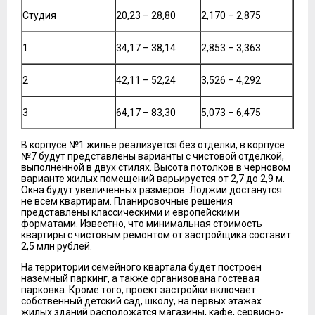
Студия
20,23 – 28,80
2,170 – 2,875
1
34,17 – 38,14
2,853 – 3,363
2
42,11 – 52,24
3,526 – 4,292
3
64,17 – 83,30
5,073 – 6,475
В корпусе №1 жилье реализуется без отделки, в корпусе
№7 будут представлены варианты с чистовой отделкой,
выполненной в двух стилях. Высота потолков в черновом
варианте жилых помещений варьируется от 2,7 до 2,9 м.
Окна будут увеличенных размеров. Лоджии достанутся
не всем квартирам. Планировочные решения
представлены классическими и европейскими
форматами. Известно, что минимальная стоимость
квартиры с чистовым ремонтом от застройщика составит
2,5 млн рублей.
На территории семейного квартала будет построен
наземный паркинг, а также организована гостевая
парковка. Кроме того, проект застройки включает
собственный детский сад, школу, на первых этажах
жилых зданий расположатся магазины, кафе, сервисно-