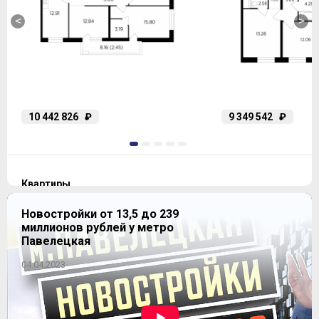
<
>
10 442 826
₽
9 349 542
₽
1
2
3
4
5
Квартиры
Новостройки от 13,5 до 239
миллионов рублей у метро
Павелецкая
Студия
2
24.8-32.52 м
47 предложений
04.04.2023