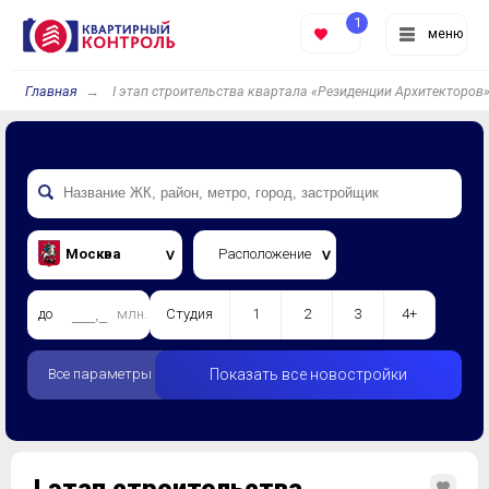
1
меню
Главная
I этап строительства квартала «Резиденции Архитекторов
Москва
Расположение
до
млн.
Студия
1
2
3
4+
Все параметры
Показать все новостройки