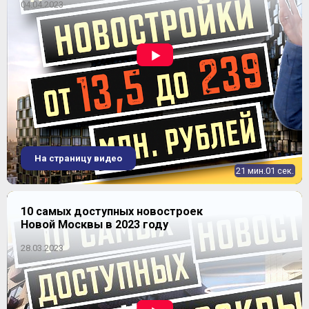
04.04.2023
ЖК "Резиденции архитекторов"
На страницу видео
21 мин.01 сек.
10 самых доступных новостроек
Новой Москвы в 2023 году
28.03.2023