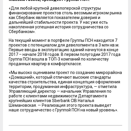
«Для любой крупной девелоперской структуры
финансирование проектов столь весомым игроком рынка
как Сбербанк является показателем доверия и
дальнейшей стабильности проекта. У нас уже есть
накопленная успешная история сотрудничества со
Сбербанком».
На текущий момент в портфеле Группы ПСН находится 7
проектов с потенциалом для девелопмента в 3 млн кв.м.
Первые вводы в эксплуатацию зданий начнутся в конце
2017 – начале 2018 годов. В первом полугодии 2017 года
Группа ПСН вошла в ТОП-3 компаний по количеству
проданных квартир в комфортклассе.
«Мы высоко оцениваем проект по созданию микрорайона
«Домашний», который отличают высокие стандарты
качества строительства, единая концепция оформления
территории, продуманная инфраструктура, — отметила
Управляющий директор — начальник Управления по
работе с клиентами недвижимости Департамента
крупнейших клиентов Sberbank CIB Наталья
Шемановская. — Реализация этого проекта выведет
наше сотрудничество с Группой ПСН на новый уровень».