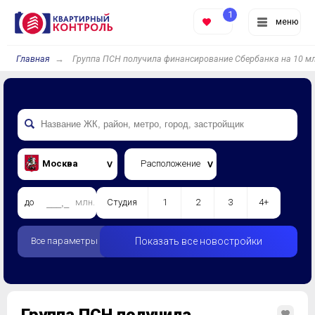
1
меню
Главная
Группа ПСН получила финансирование Сбербанка на 10 мл
Москва
Расположение
до
млн.
Студия
1
2
3
4+
Все параметры
Показать все новостройки