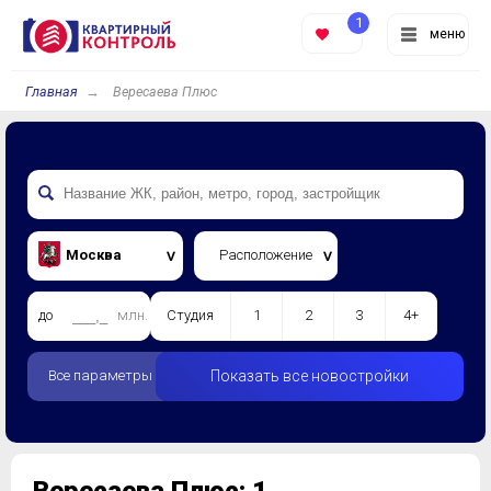
1
меню
Главная
Вересаева Плюс
Москва
Расположение
до
млн.
Студия
1
2
3
4+
Все параметры
Показать все новостройки