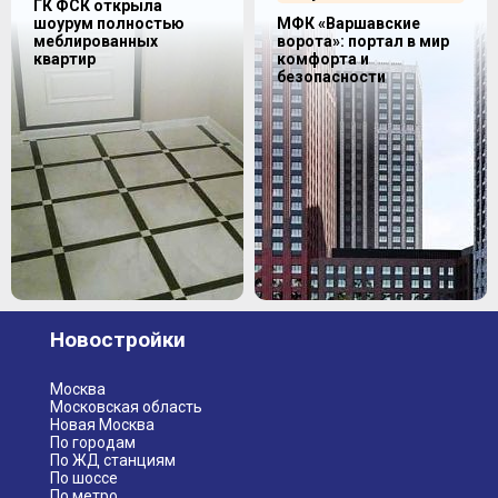
ГК ФСК открыла
шоурум полностью
МФК «Варшавские
меблированных
ворота»: портал в мир
квартир
комфорта и
безопасности
Новостройки
Москва
Московская область
Новая Москва
По городам
По ЖД станциям
По шоссе
По метро