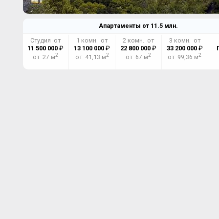
Апартаменты от
11.5
млн.
Студия от
1 комн. от
2 комн. от
3 комн. от
11 500 000
₽
13 100 000
₽
22 800 000
₽
33 200 000
₽
2
2
2
2
от 27 м
от 41,13 м
от 67 м
от 99,36 м