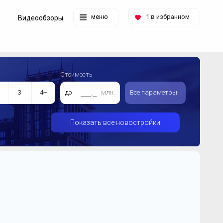
меню
1
в избранном
Видеообзоры
Стоимость
3
4+
до
млн.
Все параметры
Показать все новостройки