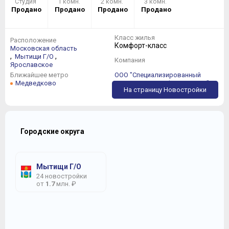
Студия
1 комн.
2 комн.
3 комн.
Продано
Продано
Продано
Продано
Класс жилья
Расположение
Комфорт-класс
Московская область
,
,
Мытищи Г/О
Компания
Ярославское
Ближайшее метро
ООО "Специализированный
Медведково
застройщик КомфортИнвест"
На страницу Новостройки
Городские округа
Мытищи Г/О
24 новостройки
от
1.7
млн. ₽