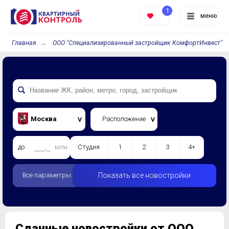
1
меню
Главная
ООО "Специализированный застройщик КомфортИнвест"
Москва
Расположение
до
млн.
Студия
1
2
3
4+
Все параметры
Показать все новостройки
Сданные новостройки от ООО