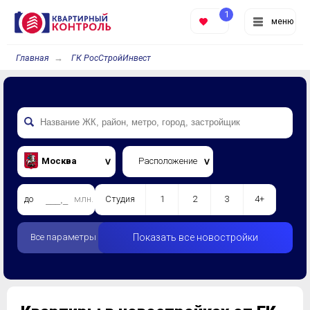
1
меню
Главная
ГК РосСтройИнвест
Москва
Расположение
до
млн.
Студия
1
2
3
4+
Все параметры
Показать все новостройки