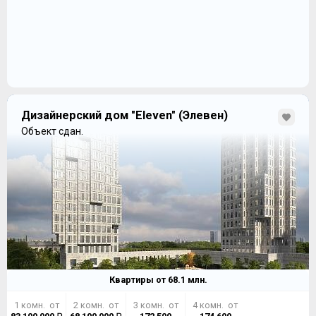
Дизайнерский дом "Eleven" (Элевен)
Объект сдан.
Квартиры от
68.1
млн.
1 комн. от
2 комн. от
3 комн. от
4 комн. от