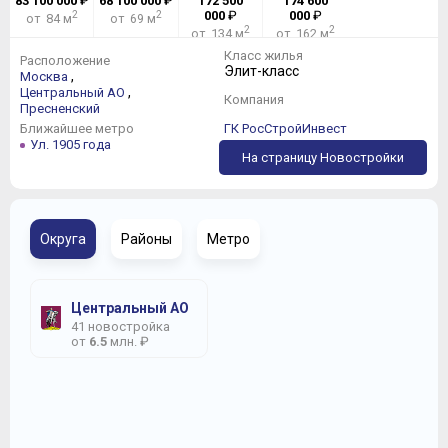
83 100 000
₽
68 100 000
₽
172 500
174 600
2
2
000
₽
000
₽
от 84 м
от 69 м
2
2
от 134 м
от 162 м
Класс жилья
Расположение
Элит-класс
,
Москва
,
Центральный АО
Компания
Пресненский
Ближайшее метро
ГК РосСтройИнвест
Ул. 1905 года
На страницу Новостройки
Округа
Районы
Метро
Центральный АО
41 новостройка
от
6.5
млн. ₽