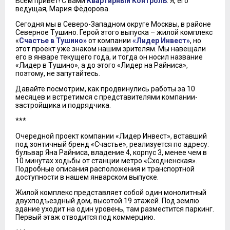
Всем привет! С вами
Квартирный Контроль
. Я, его
ведущая, Мария Фёдорова.
Сегодня мы в Северо-Западном округе Москвы, в районе
Северное Тушино. Герой этого выпуска – жилой комплекс
«
Счастье в Тушино»
от компании
«Лидер Инвест»
, но
этот проект уже знаком нашим зрителям. Мы навещали
его в январе текущего года, и тогда он носил название
«Лидер в Тушино», а до этого «Лидер на Райниса»,
поэтому, не запутайтесь.
Давайте посмотрим, как продвинулись работы за 10
месяцев и встретимся с представителями компании-
застройщика и подрядчика.
***
Очередной проект компании «Лидер Инвест», вставший
под зонтичный бренд «Счастье», реализуется по адресу:
бульвар Яна Райниса, владение 4, корпус 3, менее чем в
10 минутах ходьбы от станции метро «Сходненская».
Подробные описания расположения и транспортной
доступности в нашем январском выпуске.
Жилой комплекс представляет собой один монолитный
двухподъездный дом, высотой 19 этажей. Под землю
здание уходит на один уровень, там разместится паркинг.
Первый этаж отводится под коммерцию.