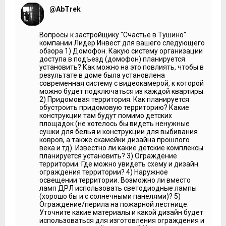
***
@AbTrek
Станислав Баев, директор по строительству
управления по строительству «Лидер Инвест»:
Сейчас
Вопросы к застройщику "Счастье в Тушино"
ведутся основные монолитные работы основного цикла
компании Лидер Инвест для вашего следующего
надземной части. В части стилобата подземная часть
обзора 1) Домофон. Какую систему организации
завершение работ по подземному паркингу. Нам
доступа в подъезд (домофон) планируется
осталось залить часть фундамента отдельно стоящего.
установить? Как можно на это повлиять, чтобы в
Поскольку он имеет деформационный шов, независимо
результате в доме была установлена
от дома мы делаем паркинг. Закрыть стилобатным
современная систему с видеокамерой, к которой
порогом и выйти уже на изготовление въездной рампы.
можно будет подключаться из каждой квартиры.
Это по подземной части, чтобы завершить и выйти из
2) Придомовая территория. Как планируется
нуля.
обустроить придомовую территорию? Какие
Мария Фёдорова:
Паркинг получается не только под
конструкции там будут помимо детских
пятном застройки?
площадок (не хотелось бы видеть ненужные
сушки для белья и конструкции для выбивания
Станислав Баев:
Он выходящий за пределы здания.
ковров, а также скамейки дизайна прошлого
века и тд). Известно ли какие детские комплексы
***
планируется установить? 3) Ограждение
территории. Где можно увидеть схему и дизайн
Подземный паркинг рассчитан на 93 машино-места,
ограждения территории? 4) Наружное
площадью от 13 до 22 кв. м. Въездная рампа
освещении территории. Возможно ли вместо
расположена на северной стороне участка. Кроме
ламп ДРЛ использовать светодиодные лампы
подземной, предусмотрена и плоскостная гостевая
(хорошо бы и с солнечными панелями)? 5)
стоянка на 26 мест.
Ограждение/перила на пожарной лестнице.
Уточните какие материалы и какой дизайн будет
***
использоваться для изготовления ограждения и