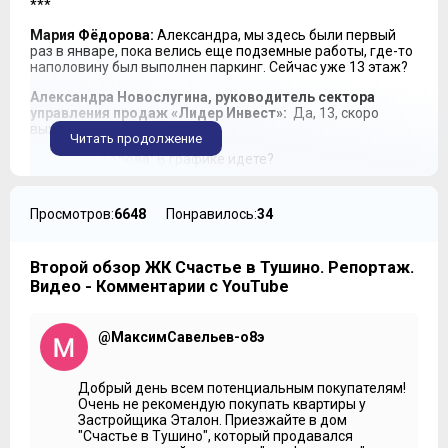
***
Мария Фёдорова:
Александра, мы здесь были первый
раз в январе, пока велись еще подземные работы, где-то
наполовину был выполнен паркинг. Сейчас уже 13 этаж?
Александра Новослугина, руководитель сектора
управления продаж «Лидер Инвест»:
Да, 13, скоро
выходим на 13 полный.
Читать продолжение
Мария Фёдорова:
В графике идете?
Александра Новослугина:
Да. Срок сдачи запланирован
на второй квартал 2019 года. Планируем всем дольщикам
Просмотров:
6648
Понравилось:
34
выдать ключи до конца третьего квартала 2019, все по
плану.
Второй обзор ЖК Счастье в Тушино. Репортаж.
Мария Фёдорова:
В первом обзоре я говорила, что
передача госкомиссии состоится в первом квартале 2019.
Видео - Комментарии с YouTube
То есть был перенос или я что-то перепутала?
Александра Новослугина:
Это было в рамках не столько
@МаксимСавельев-о8э
переноса… То есть именно по ДДУ, у нас в любом случае,
третий квартал. Мы постараемся сдать дом раньше, но
пока планируем второй квартал. В любом случае ключи
Добрый день всем потенциальным покупателям!
выдадим до конца третьего квартала 2019.
Очень не рекомендую покупать квартиры у
Застройщика Эталон. Приезжайте в дом
Мария Фёдорова:
По объему квартир… Сохраняется то
"Счастье в Тушино", который продавался
же проектное число?