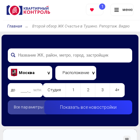
1
меню
Главная
Второй обзор ЖК Счастье в Тушино. Репортаж. Видео
Москва
Расположение
до
млн.
Студия
1
2
3
4+
Все параметры
Показать все новостройки