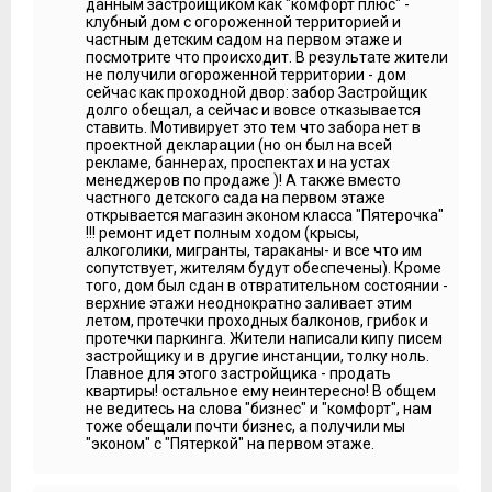
данным застройщиком как "комфорт плюс" -
клубный дом с огороженной территорией и
Александра Новослугина:
Конечно. В доме
частным детским садом на первом этаже и
предусмотрено 198 квартир. Квартирография состоит из
посмотрите что происходит. В результате жители
одно-, двух- и трехкомнатных квартир. Площадь
не получили огороженной территории - дом
начинается от 37 кв. м, максимальная площадь
сейчас как проходной двор: забор Застройщик
трехкомнатной квартиры 79 кв. м.
долго обещал, а сейчас и вовсе отказывается
Мария Фёдорова:
В продаже сейчас есть все
ставить. Мотивирует это тем что забора нет в
предложения?
проектной декларации (но он был на всей
рекламе, баннерах, проспектах и на устах
Александра Новослугина:
На самом деле предложений
менеджеров по продаже )! А также вместо
осталось очень мало. Дом пользуется высоким спросом.
частного детского сада на первом этаже
Процентов около 20 всех квартир осталось на выбор.
открывается магазин эконом класса "Пятерочка"
!!! ремонт идет полным ходом (крысы,
Мария Фёдорова:
Однушки, двушки, трешки?
алкоголики, мигранты, тараканы- и все что им
сопутствует, жителям будут обеспечены). Кроме
Александра Новослугина:
Однокомнатных квартир
того, дом был сдан в отвратительном состоянии -
практически нет. Обычно к заселению остаются
верхние этажи неоднократно заливает этим
трехкомнатные квартиры для семейных людей.
летом, протечки проходных балконов, грибок и
протечки паркинга. Жители написали кипу писем
***
застройщику и в другие инстанции, толку ноль.
Главное для этого застройщика - продать
С квартирографией проекта и нашей оценкой
квартиры! остальное ему неинтересно! В общем
планировочных решений вы можете ознакомиться в
не ведитесь на слова "бизнес" и "комфорт", нам
первом обзоре или на странице проекта, на сайте
тоже обещали почти бизнес, а получили мы
Квартирный Контроль. А также на портале обратите
"эконом" с "Пятеркой" на первом этаже.
внимание, как с начала года изменились цены на
квартиры. Все ссылки в описании к этому видео.