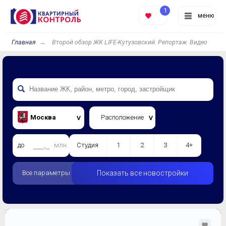
1
меню
Главная
Второй обзор ЖК LIFE-Кутузовский. Репортаж. Видео
Москва
Расположение
до
млн.
Студия
1
2
3
4+
Все параметры
Показать все новостройки