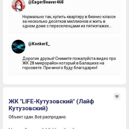
@EagerBeaver468
Мария Фёдорова:
А на той стороне что-то узнавали?
Жительница:
Нет.
Нормально так, купить квартиру в бизнес-классе
***
за несколько десятков миллионов и жить в
одном доме с переселенцами из пятиэтажек...
Мария Фёдорова:
Мы снимаем сюжетик о новостройке.
Вы не скажите, как здесь дела обстоят с садиками?
Житель:
Не знаю…
@KonkerE_
Мария Фёдорова:
Не пользовались?
Дорогие друзья! Снимите пожалуйста видео про
Житель:
Стройка мешает нам очень спать. Новостройки
ЖК 28 микрорайон который в Балашихе на
сильно мешают.
горсовете. При много буду благодарен!
Мария Фёдорова:
То есть и ночью строят?
Житель:
И ночью строят.
***
Не знаю, как ночью, но днем строительство идет полным
ЖК "LIFE-Кутузовский" (Лайф
ходом. Шум строительных работ не смолкал, кажется,
даже в обеденный перерыв.
Кутузовский)
Теперь по срокам. Они прежние. Застройщик планирует
Объект сдан.
Всё распродано.
сдать первую очередь во втором квартале 2019 года,
точнее во втором квартале планируется уже начать