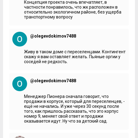
деле… Вот какой-то садик есть.
Концепция проекта очень впечатляет, в
частности понравилось, что жк расположен в
Мария Фёдорова:
Небольшой, я так понимаю?
относительно экологичном районе, без ущерба
транспортному вопросу
Жительница:
Небольшой, частный.
***
@olegevdokimov7488
Мария Фёдорова:
Вы в садик еще ходите или уже в
школу?
Живу в таком доме с переселенцами. Контингент
Жительница:
Нет, на следующий год в школу.
скажу я вам оставляет желать. Пьяные оргии у
Мария Фёдорова:
А в садик куда ходите?
соседей не редкость.
Жительница:
Вот, рядом с нами. Вот башня и там садик.
Мария Фёдорова:
А как здесь с местами? Хватает на
@olegevdokimov7488
всех жителей?
Жительница:
Нет, как появилось место, то…
Менеджер Пионера сначала говорит, что
продажи в корпусе, который для переселенцев, -
Мария Фёдорова:
Льготники?
ещё не начались. И уже через 30 секунд после
того, как пришлось рассказать, что это корпус
Жительница:
Да, льготники. А так долго ждать.
номер 9, меняет свой ответ и продажи
оказывается идут. Ну что за детский сад.
Мария Фёдорова:
То есть, с садиками здесь не очень?
Жительница:
Нет, нет.