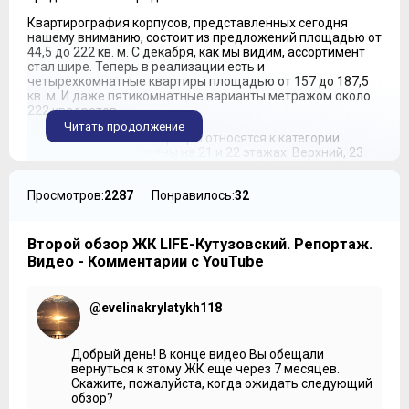
Квартирография корпусов, представленных сегодня
нашему вниманию, состоит из предложений площадью от
44,5 до 222 кв. м. С декабря, как мы видим, ассортимент
стал шире. Теперь в реализации есть и
четырехкомнатные квартиры площадью от 157 до 187,5
кв. м. И даже пятикомнатные варианты метражом около
222 квадратов.
Читать продолжение
Крупноформатные квартиры относятся к категории
премиум и расположены на 21 и 22 этажах. Верхний, 23
этаж, отведен под пентхаусы. Разбор планировок квартир
мы провели в нашем первом обзоре. Но не менее
Просмотров:
2287
Понравилось:
32
объективную оценку планировочных решений вы также
можете увидеть на странице жилого комплекса на
портале Квартирный Контроль.
Второй обзор ЖК LIFE-Кутузовский. Репортаж.
Минимальная стоимость квартир без отделки в июле
Видео - Комментарии с YouTube
2018 – 9 100 000 рублей, что почти на полтора миллиона
дороже самого доступного предложения декабря. В
конце года, напомню, цены стартовали от 7 700 000
@evelinakrylatykh118
рублей. Если мы посмотрим в раздел «динамика цен» на
Квартирном Контроле, то увидим, что резкий скачок
пришелся на апрель-май. А в начале года было
Добрый день! В конце видео Вы обещали
существенное снижение цен. Машино-места в
вернуться к этому ЖК еще через 7 месяцев.
подземном паркинге в июле 2018 обходятся от 1 450 000
Скажите, пожалуйста, когда ожидать следующий
рублей.
обзор?