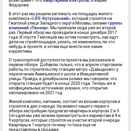
Всем привет! Это
Квартирный Контроль
, я Мария
Фёдорова.
В этот раз мы решили заглянуть на площадку жилого
комплекса
«LIFE-Кутузовский»
, который строится на
Гжатской улице Западного округа Москвы, силами
группы
компаний «Пионер»
. Мы приехали сюда уже во второй
раз. Первый обзор мы проводили в конце декабря 2017
года. И спустя 7 месяцев мы хотим посмотреть, как идут
дела на стройплощадке, узнать, не изменилось ли что-
нибудь в проекте, и хотим еще внести кое-какие
коррективы.
О транспортной доступности проекта мы рассказали в
первом обзоре. Добавлю только, что в апреле стартовали
работы по строительству станции метро «Давыдково» у
пересечения Аминьевского шоссе и Инициативной
улицы. Правда, в декабрьском ролике мы говорили, что
открыта станция будет в конце 2020 года. Теперь же в
неофициальных источниках указано, что открытие
запланировано на 2021 год.
Жилой комплекс, напомню, состоит из восьми корпусов и
строится в две очереди. На момент нашего первого
обзора застройщик предлагал квартиры в корпусах 2 и 3.
Сегодня мы уже можем присмотреться к вариантам в 4 и
9 корпусах, которые строятся на участке второй очереди.
Квартиры в 1 корпусе почему-то пока еще не
представлены в продаже.