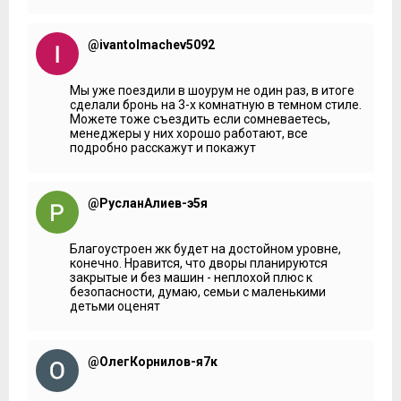
Детский сад, что строится в составе комплекса,
застройщик по-прежнему планирует сделать частным.
Но, что немаловажно, весь состав инфраструктуры и
@ivantolmachev5092
планы по благоустройству здесь прежние. Как мы
помним, планируется, что набережная реки Сетунь будет
благоустроена. Но во всей красе, набережную мы увидим,
все-таки, после сдачи второй очереди.
Мы уже поездили в шоурум не один раз, в итоге
сделали бронь на 3-х комнатную в темном стиле.
Как я говорила в первом обзоре, эта часть района
Можете тоже съездить если сомневаетесь,
небогата объектами социальной инфраструктуры. После
менеджеры у них хорошо работают, все
зимы в этом вопросе существенных изменений не
подробно расскажут и покажут
произошло. Муниципальный сад в зоне шаговой
доступности один и он едва ли похвастается обилием
мест.
@РусланАлиев-э5я
***
Мария Фёдорова:
Как здесь с садиками? Сейчас
Благоустроен жк будет на достойном уровне,
строится новый жилой комплекс.
конечно. Нравится, что дворы планируются
закрытые и без машин - неплохой плюс к
Жительница:
Мы ездим в …
безопасности, думаю, семьи с маленькими
детьми оценят
Мария Фёдорова:
А в местный не ходите, не устраивает?
Жительница:
Не устраивает.
@ОлегКорнилов-я7к
Мария Фёдорова:
А как там с местами?
Жительница:
Плохо. Я слышала, что плохо, а как на самом