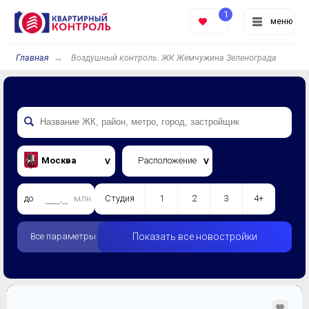
1
меню
Главная
Воздушный контроль. ЖК Жемчужина Зеленограда
Москва
Расположение
до
млн.
Студия
1
2
3
4+
Все параметры
Показать все новостройки