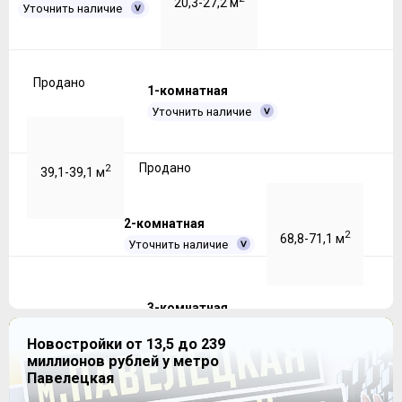
20,3-27,2 м
Уточнить наличие
Продано
1-комнатная
Уточнить наличие
Продано
2
39,1-39,1 м
2-комнатная
2
68,8-71,1 м
Уточнить наличие
3-комнатная
Продано
Уточнить наличие
Новостройки от 13,5 до 239
миллионов рублей у метро
Павелецкая
Продано
2
73,6-73,6 м