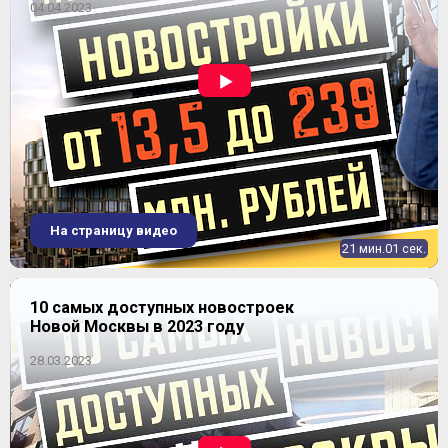
04.04.2023
4-комнатная
2
105,8-105,8 м
Уточнить наличие
ЖК "Жемчужина Зеленограда"
Продано
На страницу видео
21 мин.01 сек.
10 самых доступных новостроек
Новой Москвы в 2023 году
28.03.2023