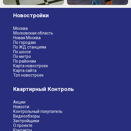
Новостройки
Москва
Московская область
Новая Москва
По городам
По ЖД станциям
По шоссе
По метро
По районам
Карта новостроек
Карта сайта
Топ новостроек
Квартирный Контроль
Акции
Новости
Контрольный покупатель
Видеообзоры
Застройщики
О проекте
Контакты