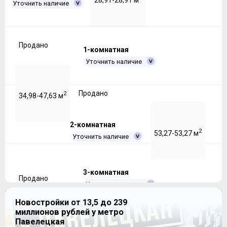
Уточнить наличие
Продано
1-комнатная
Уточнить наличие
Продано
2
34,98-47,63 м
2-комнатная
2
53,27-53,27 м
Уточнить наличие
3-комнатная
Продано
Уточнить наличие
Новостройки от 13,5 до 239
миллионов рублей у метро
Продано
2
70,19-94,41 м
Павелецкая