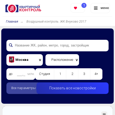
1
меню
Главная
Воздушный контроль. ЖК Внуково 2017
Москва
Расположение
до
млн.
Студия
1
2
3
4+
Все параметры
Показать все новостройки