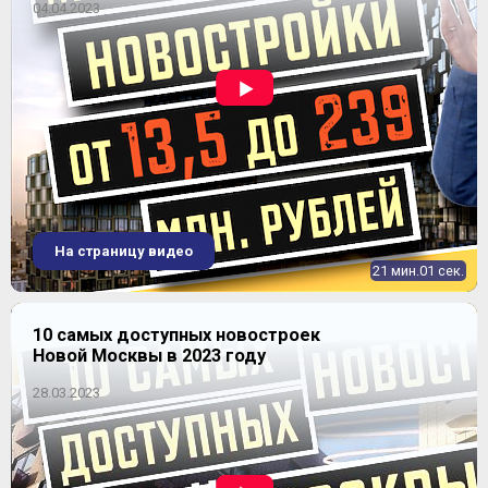
04.04.2023
ЖК Люблинский (Дом у сквера)
На страницу видео
21 мин.01 сек.
10 самых доступных новостроек
Новой Москвы в 2023 году
28.03.2023