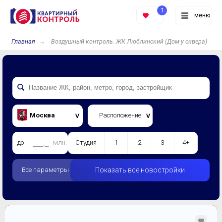
1
меню
Главная
Воздушный контроль. ЖК Люблинский (Дом у сквера)
Москва
Расположение
до
млн.
Студия
1
2
3
4+
Все параметры
Показать все новостройки