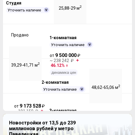
Студия
2
25,88-29 м
Уточнить наличие
Продано
1-комнатная
Уточнить наличие
9 500 000
от
₽
~ 238 242 ₽
2
39,29-41,71 м
46.12%
динамика цен
2-комнатная
2
48,62-65,06 м
Уточнить наличие
9 173 528
от
₽
3-комнатная
~ 191 150 ₽
13.87%
Уточнить наличие
Новостройки от 13,5 до 239
динамика цен
11 681 300
миллионов рублей у метро
от
₽
~ 192 143 ₽
Павелецкая