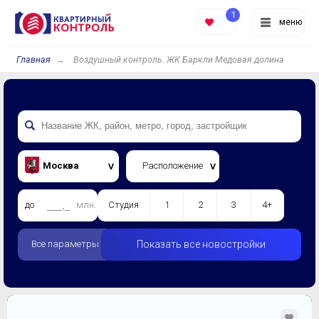
1
меню
Главная
Воздушный контроль. ЖК Баркли Медовая долина
Москва
Расположение
до
млн.
Студия
1
2
3
4+
Все параметры
Показать все новостройки