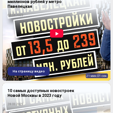
миллионов рублей у метро
~ 543 750 ₽
2
107-181 м
Павелецкая
динамика цен
04.04.2023
4-комнатная
2
210-210 м
Уточнить наличие
ЖК "Aquatoria" (Акватория)
Продано
На страницу видео
21 мин.01 сек.
10 самых доступных новостроек
Новой Москвы в 2023 году
28.03.2023