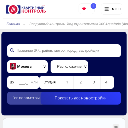
1
меню
Главная
Воздушный контроль. Ход строительства ЖК Aquatoria (Ак
Москва
Расположение
до
млн.
Студия
1
2
3
4+
Все параметры
Показать все новостройки