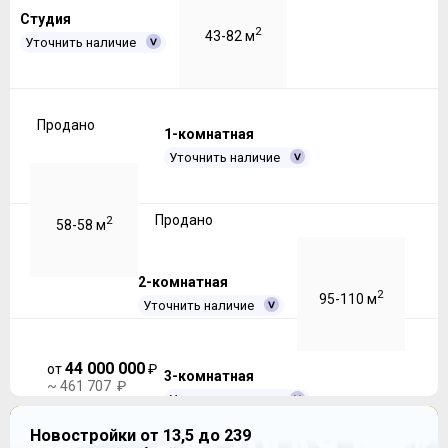
Студия
2
43-82 м
Уточнить наличие
Продано
1-комнатная
Уточнить наличие
Продано
2
58-58 м
2-комнатная
2
95-110 м
Уточнить наличие
44 000 000
от
₽
3-комнатная
~ 461 707 ₽
Уточнить наличие
динамика цен
Новостройки от 13,5 до 239
53 190 000
от
₽