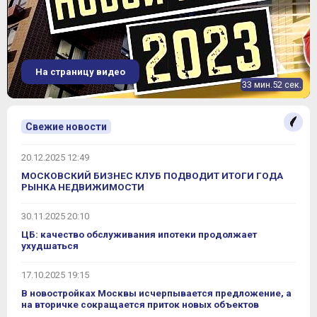
Уточнить наличие
31 122 000
от
₽
ЖК "Stellar City" (ЖК Стеллар Сити в
~ 291 024 ₽
Сколково)
2.15%
На страницу видео
динамика цен
33 мин.52 сек.
Свежие новости
20.12.2025 12:49
МОСКОВСКИЙ БИЗНЕС КЛУБ ПОДВОДИТ ИТОГИ ГОДА
РЫНКА НЕДВИЖИМОСТИ
30.11.2025 20:10
ЦБ: качество обслуживания ипотеки продолжает
ухудшаться
17.10.2025 19:15
В новостройках Москвы исчерпывается предложение, а
на вторичке сокращается приток новых объектов