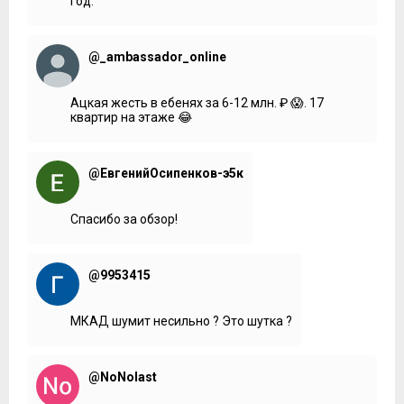
год.
@_ambassador_online
Ацкая жесть в ебенях за 6-12 млн. ₽ 😱. 17
квартир на этаже 😂
@ЕвгенийОсипенков-э5к
Спасибо за обзор!
@9953415
МКАД шумит несильно ? Это шутка ?
@NoNolast