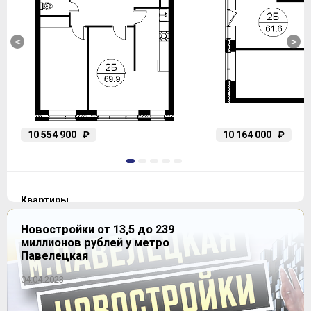
<
>
10 554 900
₽
10 164 000
₽
1
2
3
4
5
Квартиры
Новостройки от 13,5 до 239
миллионов рублей у метро
Павелецкая
Студия
2
31-32 м
Уточнить наличие
04.04.2023