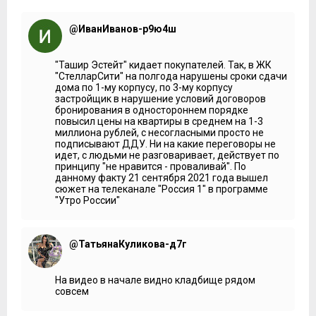
@ИванИванов-р9ю4ш
"Ташир Эстейт" кидает покупателей. Так, в ЖК
"СтелларСити" на полгода нарушены сроки сдачи
дома по 1-му корпусу, по 3-му корпусу
застройщик в нарушение условий договоров
бронирования в одностороннем порядке
повысил цены на квартиры в среднем на 1-3
миллиона рублей, с несогласными просто не
подписывают ДДУ. Ни на какие переговоры не
идет, с людьми не разговаривает, действует по
принципу "не нравится - проваливай". По
данному факту 21 сентября 2021 года вышел
сюжет на телеканале "Россия 1" в программе
"Утро России"
@ТатьянаКуликова-д7г
На видео в начале видно кладбище рядом
совсем