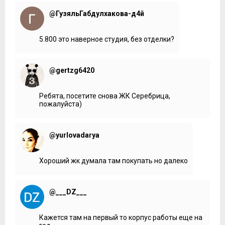
@ГузяльГабдулхакова-д4й
5.800 это наверное студия, без отделки?
@gertzg6420
Ребята, посетите снова ЖК Серебрица,
пожалуйста)
@yurlovadarya
Хороший жк думала там покупать но далеко
@___DZ___
Кажется там на первый то корпус работы еще на