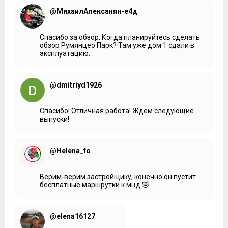
@МихаилАлексанян-е4д
Спасибо за обзор. Когда планируйтесь сделать
обзор Румянцео Парк? Там уже дом 1 сдали в
эксплуатацию.
@dmitriyd1926
Спасибо! Отличная работа! Ждем следующие
выпуски!
@Helena_fo
Верим-верим застройщику, конечно он пустит
бесплатные маршрутки к мцд 🤣
@elena16127