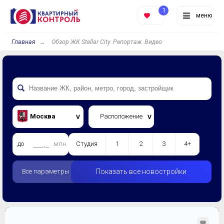
1
меню
Главная
Обзор ЖК Stellar City. Репортаж. Видео
Москва
Расположение
до
млн.
Студия
1
2
3
4+
Все параметры
Показать все новостройки