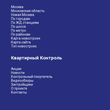
Москва
Московская область
Новая Москва
По городам
По ЖД станциям
По шоссе
По метро
По районам
Карта новостроек
Карта сайта
Топ новостроек
Квартирный Контроль
Акции
Новости
Контрольный покупатель
Видеообзоры
Застройщики
О проекте
Контакты