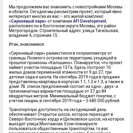
Мы продолжаем вас знакомить с новостройками Москвы
и области. Сегодня мы рассмотрим проект, который явно
интересует многих из вас – это жилой комплекс
«Сиреневый парк»
от компании
AFI Development
,
расположен он в Восточном округе Москвы, это район
Метрогородок. Строительный адрес: улица Тагильская,
владение 4, строение 15.
Итак, знакомимся.
«Сиреневый парк» разместился в полукилометре от
границы Лосиного острова на территории, уходящей в
прошлое промзоны «Калошино». Планируется, что проект
займет участок площадью 13 Га. Здесь построят 10
жилых домов переменной этажности от 9 до 27, три
детских сада и школа. На сентябрь 2019 года в продаже
представлены квартиры в корпусах 1.1, 1.2 и 1.3, а также в
доме 7В. список предложений состоит из одно-, двух- и
трехкомнатных вариантов площадью от 37 до 84
квадратных метров. Минимальный бюджет покупки, с
учетом скидки, в сентябре 2019 года – 5 685 000 рублей.
Транспортную доступность на сегодняшний день
обеспечивает Открытое шоссе, которое переходит в
Северо-Восточную хорду и Щелковское шоссе, на которое
выходит улица Монтажная. Если планируете
пользоваться общественным транспортом, то вас