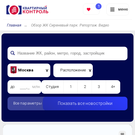
1
меню
Главная
Обзор ЖК Сиреневый парк. Репортаж. Видео
Москва
Расположение
до
млн.
Студия
1
2
3
4+
Все параметры
Показать все новостройки