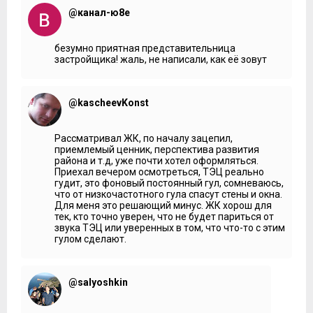
***
@канал-ю8е
Представитель ЖК «Сиреневый парк»:
Также для
улучшения и развития инфраструктуры района
безумно приятная представительница
застройщик будет строить многофункциональный
застройщика! жаль, не написали, как её зовут
комплекс в 33 этажа. Фитнес-центр с бассейном,
торговое помещение, офисные и такая фишка нашего
района, потому что у нас Лосиный остров основная наша
гордость, будет ресторан с панорамным видом на
@kascheevKonst
Лосиный остров.
Мария Фёдорова:
Это в рамках, какой очереди?
Рассматривал ЖК, по началу зацепил,
Представитель ЖК «Сиреневый парк»:
Это на уровне
приемлемый ценник, перспектива развития
проектировки сейчас, а вообще, между второй и третьей
района и т.д, уже почти хотел оформляться.
очередями планируется именно МФК построить.
Приехал вечером осмотреться, ТЭЦ реально
гудит, это фоновый постоянный гул, сомневаюсь,
***
что от низкочастотного гула спасут стены и окна.
Для меня это решающий минус. ЖК хорош для
Если мы посмотрим в проектной декларации, то увидим,
тек, кто точно уверен, что не будет париться от
что в документах ЖК фигурирует как
звука ТЭЦ или уверенных в том, что что-то с этим
многофункциональный административно-жилой
гулом сделают.
комплекс. Сразу возникает вопрос: чем обусловлен такой
статус? Не предлагается ли наряду с квартирами такой
вид недвижимости, как апартаменты?
@salyoshkin
***
Представитель ЖК «Сиреневый парк»:
Это