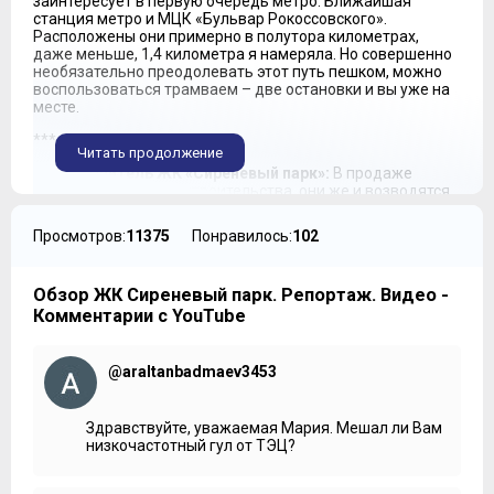
заинтересует в первую очередь метро. Ближайшая
станция метро и МЦК «Бульвар Рокоссовского».
Расположены они примерно в полутора километрах,
даже меньше, 1,4 километра я намеряла. Но совершенно
необязательно преодолевать этот путь пешком, можно
воспользоваться трамваем – две остановки и вы уже на
месте.
***
Читать продолжение
Представитель ЖК «Сиреневый парк»:
В продаже
сейчас две очереди строительства, они же и возводятся.
Первая очередь будет сдаваться в конце следующего
года – четвертый квартал 2020. Динамика строительства
Просмотров:
11375
Понравилось:
102
опережает заявленные сроки. У нас уже полностью
возведены коробки и ведутся внешние отделочные
работы. Вторая очередь строительства сейчас тоже
Обзор ЖК Сиреневый парк. Репортаж. Видео -
возводится на уровне этажей. По срокам сдачи она на 6
месяцев отличается от первой. Соответственно, половину
Комментарии с YouTube
комплекса мы примерно одновременно будем сдавать.
***
@araltanbadmaev3453
Четыре гектара территории отводится под озеленение и
зоны для прогулок и спорта. Рядом со школой появится
Здравствуйте, уважаемая Мария. Мешал ли Вам
стадион, на территории обустроят баскетбольные
низкочастотный гул от ТЭЦ?
площадки, теннисные корты, workout, игровые зоны и
даже скалодром и амфитеатр.