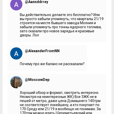
@Aannddrrey
следующий герой – это жилой комплекс «Среда» от
группы ПСН. Его строительный адрес: Нижегородский
район, Рязанский проспект, 2. Ближайшая станция метро
из ныне существующих также «Рязанский проспект» и до
Вы действительно делаете это бесплатно? Или
нее будете добираться 20 минут общественным
вы просто забыли упомянуть, что кварталы 21/19
транспортом. Рядом, примерно в километре,
строятся на месте бывшего завода Молния и
расположена станция МЦК «Нижегородская», и в
забыли упомянуть про тонны ядерного топлива,
перспективе откроют станцию «Стахановскую».
зато сказали про новое зарядье и красивые
Расстояние от комплекса до «Стахановской» примерно
дворы. Лол
1,2 км. До Садового кольца 7 км.
Жилой комплекс строится на участке 19 Га и состоит из 19
корпусов, высотой от 5 до 44 этажей. Но не пугайтесь, 44-
@AlexanderFromNN
этажным будет только одно здание-небоскреб.
Остальные дома будут иметь более комфортную высоту.
Почему про же баланс не рассказали?
Свое место в категории комфорт
«Среда»
занимает
вполне заслуженно. Здесь нам и индивидуальные проект,
и дворы без машин, и вместительный паркинг. Туда же
отнесем благоустроенную прогулочную территорию и
@MoscowDep
современные входные группы с зонами ресепшен, лобби
и колясочной. Отметим, что в квартирах отсутствуют
балконы и лоджии. Проект застраивается в четыре
Хороший обзор и формат, смотреть интересно.
очереди. Первая сдана в 2018 году, вторую планируют
Несмотря на неинтересные ЖК) Все 3ЖК не в
сдать в конце 2019 года. Третью и четвертую собираются
пешей от метро, даже цена Домашнего 140трм
реализовать к концу 2021 года. Суммарное число квартир
не соответствует локейшену, а кто покупает по
всего объема мне неизвестно, но в первой и второй
170 Среду или 21/19 я вообюще не понимаю. За
очередях общее число квартир 2 500. Предусмотрен
170трм можно взять Шереметьевский или