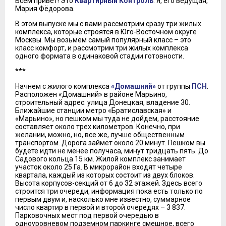
Всем привет! Это
Квартирный Контроль
. Я, его ведущая,
Мария Фёдорова.
В этом выпуске мы с вами рассмотрим сразу три жилых
комплекса, которые строятся в Юго-Восточном округе
Москвы. Мы возьмем самый популярный класс – это
класс комфорт, и рассмотрим три жилых комплекса
одного формата в одинаковой стадии готовности.
***
Начнем с жилого комплекса
«Домашний»
от группы
ПСН
.
Расположен «Домашний» в районе Марьино,
строительный адрес: улица Донецкая, владение 30.
Ближайшие станции метро «Братиславская» и
«Марьино», но пешком мы туда не дойдем, расстояние
составляет около трех километров. Конечно, при
желании, можно, но, все же, лучше общественным
транспортом. Дорога займет около 20 минут. Пешком вы
будете идти не менее получаса, минут тридцать пять. До
Садового кольца 15 км. Жилой комплекс занимает
участок около 25 Га. В микрорайон входят четыре
квартала, каждый из которых состоит из двух блоков.
Высота корпусов-секций от 6 до 32 этажей. Здесь всего
строится три очереди, информация пока есть только по
первым двум и, насколько мне известно, суммарное
число квартир в первой и второй очередях – 3 837.
Парковочных мест под первой очередью в
одноуровневом подземном паркинге смешное, всего