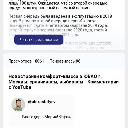
лишь 180 штук. Ожидается, что со второй очередью
сдадут многоуровневый наземный паркинг.
Первая очередь была введена в эксплуатацию в 2018
году. В рамках второй очереди первый корпус
планируется сдать в четвертом квартале 2019 года,
второй корпус в первом квартале 2020 года, третий
корпус в третьем квартале 2021 года.
Читать продолжение
В рамках проекта планируется построить два детских
сада на 190 мест каждый и школу на 875 учеников.
Первые этажи жилых домов частично отданы под
коммерцию. Здесь уже открыты парочка продуктовых
Просмотров:
18861
Понравилось:
96
магазинов. Ожидается салон красоты, медицинский
центр, кафе и ресторанчики. Думаю, что коммерсанты
разберутся, как удовлетворить все нужды новоселов.
Новостройки комфорт-класса в ЮВАО г.
К признакам класса комфорт здесь можно отнести
Москвы: сравниваем, выбираем - Комментарии
индивидуальные проект, переменную этажность,
с YouTube
увеличенные оконные проемы, дворы без машин и
благоустройство, которое включает центральную аллею,
ведущую прямо к набережной. Во входных группах
@alexastafyev
предусмотрены зона лобби, место для консьержа,
просторные колясочные и системы хранения. Отметим,
что часть квартир, компания называет видовыми.
Благодарю Мария! 🌹👍🙏
Квартирный фонд проекта это студии, одно-, двух- и
трехкомнатные квартиры, площадью от 25,5 до 94 кв. м.