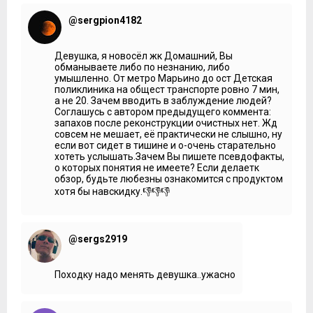
Обратите внимание, что в этих квартирах нет ни
балконов, ни лоджий. Минимальная стоимость кв. м в
@sergpion4182
жилом комплексе «Домашний» 141 312 рублей. Самым
доступным предложением станет студия 25,5 квадратов.
Она обойдется по цене 4 450 000 рублей.
Девушка, я новосёл жк Домашний, Вы
обманываете либо по незнанию, либо
Высота потолков в квартирах 1,8 метра. Опционно
умышленно. От метро Марьино до ост Детская
застройщик предлагает два варианта отделки.
поликлиника на общест транспорте ровно 7 мин,
Исполнение вы можете увидеть на портале Квартирный
а не 20. Зачем вводить в заблуждение людей?
Контроль, на страничке проекта. Здесь мы провели
Соглашусь с автором предыдущего коммента:
анализ планировочных решений.
запахов после реконструкции очистных нет. Жд
Из плюсов расположения отметим соседство с жилым
совсем не мешает, её практически не слышно, ну
массивом с насыщенной инфраструктурой, а также
если вот сидет в тишине и о-очень старательно
наличие зеленых зон по соседству. Это парк 850-летия
хотеть услышать.Зачем Вы пишете псевдофакты,
Москвы и набережная Москвы-реки.
о которых понятия не имеете? Если делаетк
обзор, будьте любезны ознакомится с продуктом
К негативным соседям следует отнести железную
хотя бы навскидку.👎👎👎
дорогу, которая проходит в четырехстах метрах от
жилого комплекса, и даже сейчас я отчетливо слышала
гул проходящего поезда. И, конечно, Курьяновскую
станцию аэрации. Что касается запахов, то здесь нельзя
@sergs2919
отрицать, что, все-таки, они присутствуют. Я не могу
сказать, что режет глаза, но специфические нотки, все-
таки, угадываются.
Походку надо менять девушка..ужасно
***
Мы перебрались в Нижегородский район и наш