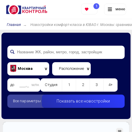
1
меню
Главная
Новостройки комфорт-класса в ЮВАО г. Москвы: сравнив
Москва
Расположение
до
млн.
Студия
1
2
3
4+
Все параметры
Показать все новостройки