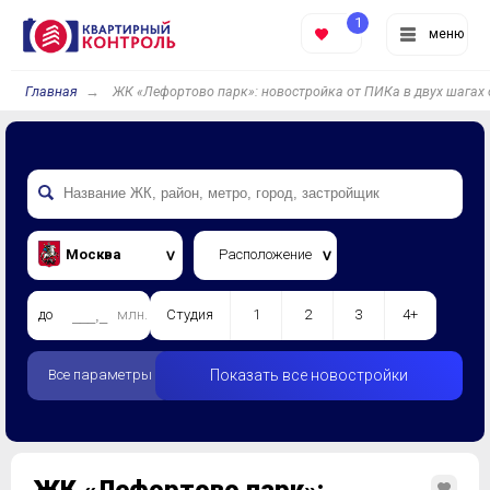
1
меню
Главная
ЖК «Лефортово парк»: новостройка от ПИКа в двух шагах 
Москва
Расположение
до
млн.
Студия
1
2
3
4+
Все параметры
Показать все новостройки