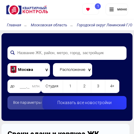
1
меню
Главная
Московская область
Городской округ Ленинский Г/О
Москва
Расположение
до
млн.
Студия
1
2
3
4+
Все параметры
Показать все новостройки