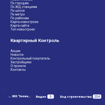
По городам
По ЖД станциям
По шоссе
По метро
По районам
Карта новостроек
Карта сайта
Топ новостроек
Квартирный Контроль
Акции
Новости
Контрольный покупатель
Застройщики
О проекте
Контакты
← ЖК "Зеленые аллеи"
5
254
Видео
Ход строительства