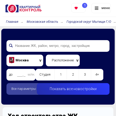
1
меню
Главная
Московская область
Городской округ Мытищи Г/О
Москва
Расположение
до
млн.
Студия
1
2
3
4+
Все параметры
Показать все новостройки