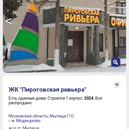
<
>
1
2
ЖК "Пироговская ривьера"
3
4
Есть сданные дома.
Строится 1 корпус
: 2024.
Всё
распродано.
5
6
7
Московская область
,
Мытищи Г/О
м. Медведково
8
9
ж/д ст. Мытищи