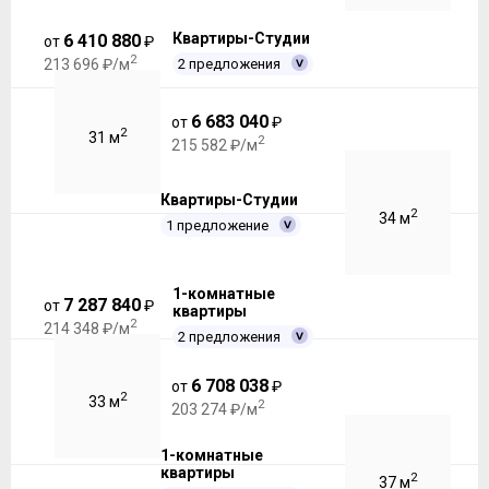
Квартиры-Студии
6 410 880
от
₽
2
2 предложения
213 696 ₽/м
6 683 040
от
₽
2
31 м
2
215 582 ₽/м
Квартиры-Студии
2
34 м
1 предложение
1-комнатные
7 287 840
от
₽
квартиры
2
214 348 ₽/м
2 предложения
6 708 038
от
₽
2
33 м
2
203 274 ₽/м
1-комнатные
квартиры
2
37 м