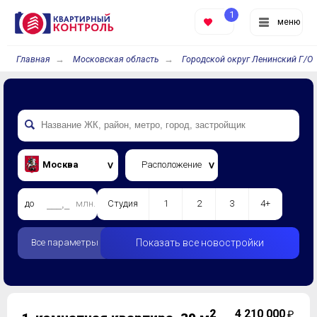
1
меню
Главная
Московская область
Городской округ Ленинский Г/О
Москва
Расположение
до
млн.
Студия
1
2
3
4+
Все параметры
Показать все новостройки
2
4 210 000
₽