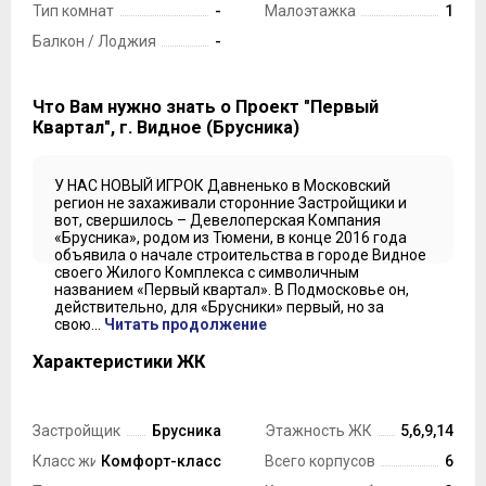
Тип комнат
-
Малоэтажка
1
Балкон / Лоджия
-
Что Вам нужно знать о Проект "Первый
Квартал", г. Видное (Брусника)
У НАС НОВЫЙ ИГРОК Давненько в Московский
регион не захаживали сторонние Застройщики и
вот, свершилось – Девелоперская Компания
«Брусника», родом из Тюмени, в конце 2016 года
объявила о начале строительства в городе Видное
своего Жилого Комплекса с символичным
названием «Первый квартал». В Подмосковье он,
действительно, для «Брусники» первый, но за
свою...
Читать продолжение
Характеристики ЖК
Застройщик
Брусника
Этажность ЖК
5,6,9,14
Класс жилья
Комфорт-класс
Всего корпусов
6