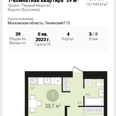
1-комнатная квартира 39 м
2
107 949 ₽/м
Проект "Первый Квартал", г.
Видное (Брусника)
Расположение:
Московская область
,
Ленинский Г/О
39
II кв.
4
3
/ 8
Общая пл.
2023 г.
Корпус
Этаж
Жилая пл.
Сдача ГК