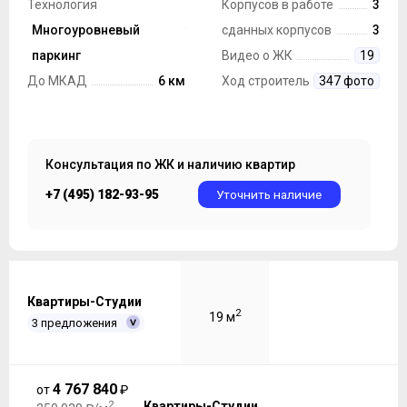
Технология
Корпусов в работе
3
строительства
Многоуровневый
Монолит
сданных корпусов
3
Парковка
паркинг
Видео о ЖК
19
До МКАД
6 км
Ход строительства
347 фото
Консультация по ЖК и наличию квартир
+7 (495) 182-93-95
Уточнить наличие
Квартиры-Студии
2
19 м
3 предложения
4 767 840
от
₽
2
Квартиры-Студии