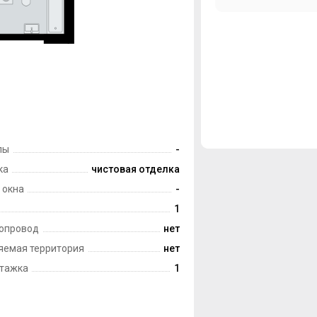
лы
-
ка
чистовая отделка
 окна
-
1
опровод
нет
яемая территория
нет
тажка
1