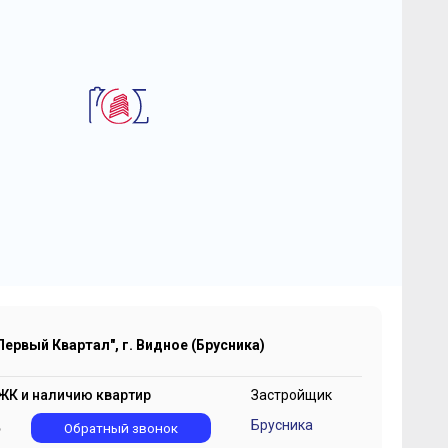
2
вартира-Студия 90 м
оект "Первый Квартал", г.
идное (Брусника)
 190 000
2
₽
79 889 ₽/м
Первый Квартал", г. Видное (Брусника)
ЖК и наличию квартир
Застройщик
Брусника
5
Обратный звонок