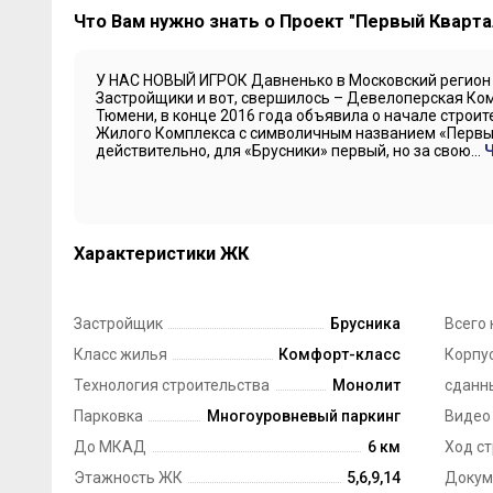
Что Вам нужно знать о Проект "Первый Квартал
У НАС НОВЫЙ ИГРОК Давненько в Московский регион
Застройщики и вот, свершилось – Девелоперская Ком
Тюмени, в конце 2016 года объявила о начале строит
Жилого Комплекса с символичным названием «Первый
действительно, для «Брусники» первый, но за свою...
Ч
Характеристики ЖК
Застройщик
Брусника
Всего 
Класс жилья
Комфорт-класс
Корпус
Технология строительства
Монолит
сданн
Парковка
Многоуровневый паркинг
Видео
До МКАД
6 км
Ход с
Этажность ЖК
5,6,9,14
Докум