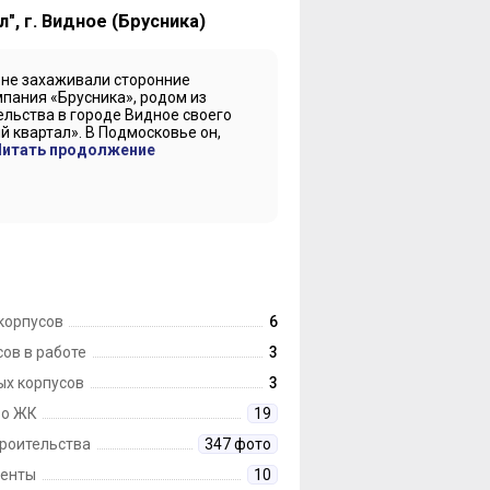
", г. Видное (Брусника)
 не захаживали сторонние
пания «Брусника», родом из
ельства в городе Видное своего
 квартал». В Подмосковье он,
итать продолжение
корпусов
6
ов в работе
3
ых корпусов
3
 о ЖК
19
троительства
347 фото
енты
10