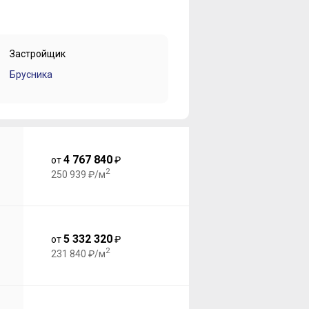
Застройщик
Брусника
4 767 840
от
₽
2
250 939 ₽/м
5 332 320
от
₽
2
231 840 ₽/м