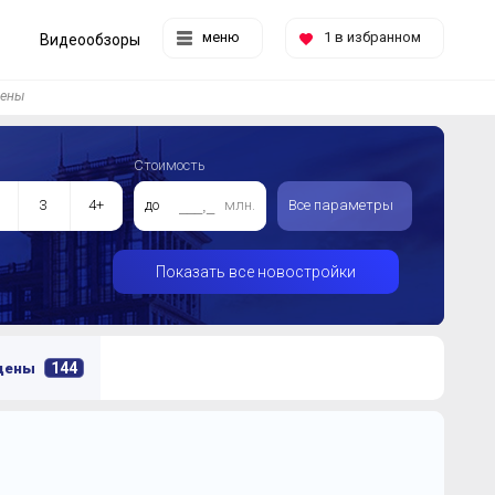
меню
1
в избранном
Видеообзоры
цены
Стоимость
3
4+
до
млн.
Все параметры
Показать все новостройки
144
 цены