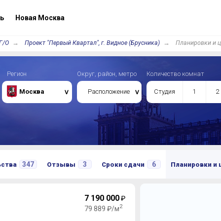
ь
Новая Москва
Г/О
Проект "Первый Квартал", г. Видное (Брусника)
Планировки и 
Регион
Округ, район, метро
Количество комнат
Москва
Расположение
Студия
1
2
347
3
6
ьства
Отзывы
Сроки сдачи
Планировки и
7 190 000
₽
2
79 889 ₽/м