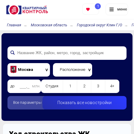
1
меню
Главная
Московская область
Городской округ Клин Г/О
Г
Москва
Расположение
до
млн.
Студия
1
2
3
4+
Все параметры
Показать все новостройки