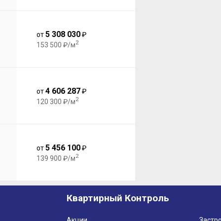
5 308 030
от
₽
2
153 500 ₽/м
4 606 287
от
₽
2
120 300 ₽/м
5 456 100
от
₽
2
139 900 ₽/м
Квартирный Контроль
Акции
Застр