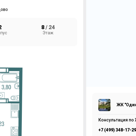
ово
2
8
/ 24
пус
Этаж
1
Ж
4
ЖК "Один
Консультация по 
+7 (499) 348-17-2