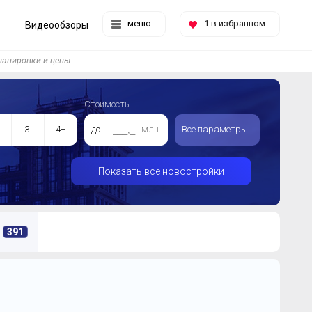
меню
1
в избранном
Видеообзоры
анировки и цены
Стоимость
3
4+
до
млн.
Все параметры
Показать все новостройки
391