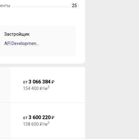
енты
25
Застройщик
AFI Development (Афи Девелопмент)
3 066 384
от
₽
2
154 400 ₽/м
3 600 220
от
₽
2
158 600 ₽/м