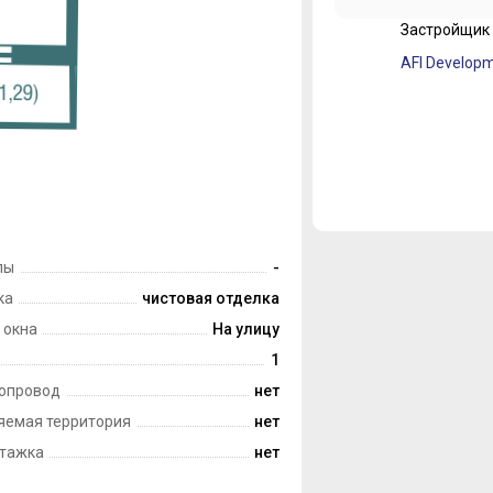
Застройщик
лы
-
ка
чистовая отделка
 окна
На улицу
1
опровод
нет
яемая территория
нет
тажка
нет