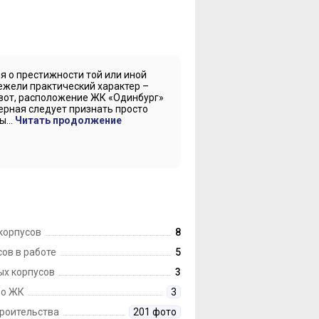
 о престижности той или иной
ежели практический характер –
 вот, расположение ЖК «Одинбург»
верная следует признать просто
...
Читать продолжение
корпусов
8
ов в работе
5
ых корпусов
3
 о ЖК
3
троительства
201 фото