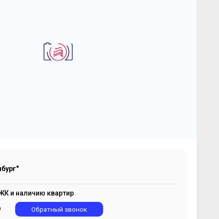
2
-комнатная квартира 34.56 м
К "Одинбург"
 240 512
2
₽
122 700 ₽/м
бург"
ЖК и наличию квартир
9
Обратный звонок