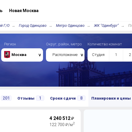
ь
Новая Москва
й Г/О
Город Одинцово
Метро Одинцово
ЖК "Одинбург"
Пл
Регион
Округ, район, метро
Количество комнат
Москва
Расположение
Студия
1
2
201
1
8
Отзывы
Сроки сдачи
Планировки и цены
4 240 512
₽
2
122 700 ₽/м