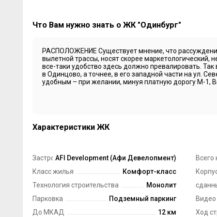
Что Вам нужно знать о ЖК "Одинбург"
РАСПОЛОЖЕНИЕ Существует мнение, что рассуждения
вылетной трассы, носят скорее маркетологический, н
все-таки удобство здесь должно превалировать. Так
в Одинцово, а точнее, в его западной части на ул. Се
удобным – при желании, минуя платную дорогу М-1, Вы
Характеристики ЖК
Застройщик
AFI Development (Афи Девелопмент)
Всего 
Класс жилья
Комфорт-класс
Корпус
Технология строительства
Монолит
сданн
Парковка
Подземный паркинг
Видео
До МКАД
12 км
Ход с