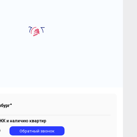
2
-комнатная квартира 67.79 м
К "Одинбург"
 077 276
2
₽
104 400 ₽/м
бург"
ЖК и наличию квартир
9
Обратный звонок