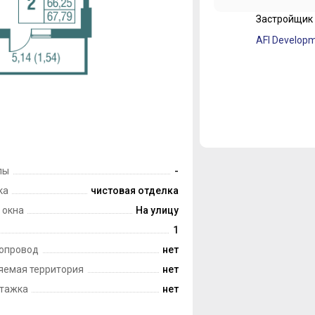
Застройщик
лы
-
ка
чистовая отделка
 окна
На улицу
1
опровод
нет
яемая территория
нет
тажка
нет