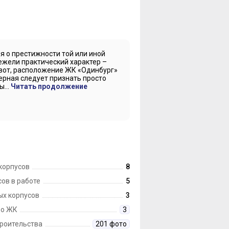
 о престижности той или иной
ежели практический характер –
 вот, расположение ЖК «Одинбург»
верная следует признать просто
...
Читать продолжение
корпусов
8
ов в работе
5
ых корпусов
3
 о ЖК
3
троительства
201 фото