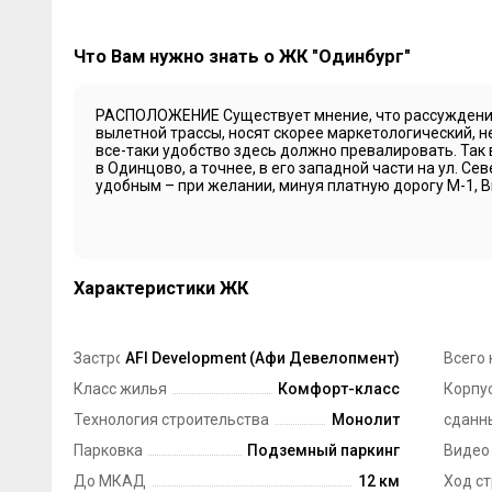
Что Вам нужно знать о ЖК "Одинбург"
РАСПОЛОЖЕНИЕ Существует мнение, что рассуждения
вылетной трассы, носят скорее маркетологический, н
все-таки удобство здесь должно превалировать. Так
в Одинцово, а точнее, в его западной части на ул. Се
удобным – при желании, минуя платную дорогу М-1, Вы
Характеристики ЖК
Застройщик
AFI Development (Афи Девелопмент)
Всего 
Класс жилья
Комфорт-класс
Корпус
Технология строительства
Монолит
сданн
Парковка
Подземный паркинг
Видео
До МКАД
12 км
Ход с