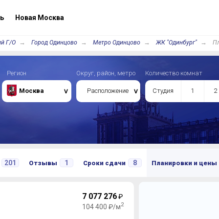
ь
Новая Москва
й Г/О
Город Одинцово
Метро Одинцово
ЖК "Одинбург"
Пл
Регион
Округ, район, метро
Количество комнат
Москва
Расположение
Студия
1
2
201
1
8
Отзывы
Сроки сдачи
Планировки и цены
7 077 276
₽
2
104 400 ₽/м