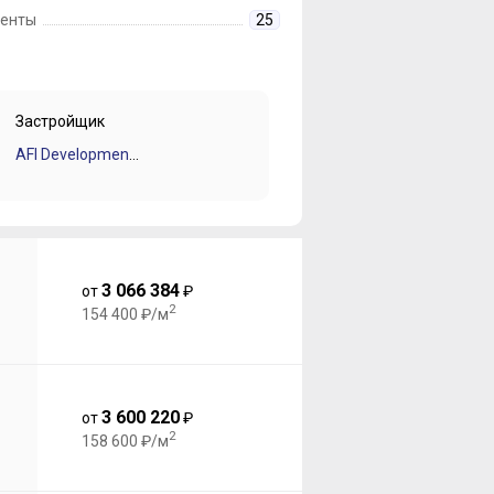
енты
25
Застройщик
AFI Development (Афи Девелопмент)
3 066 384
от
₽
2
154 400 ₽/м
3 600 220
от
₽
2
158 600 ₽/м