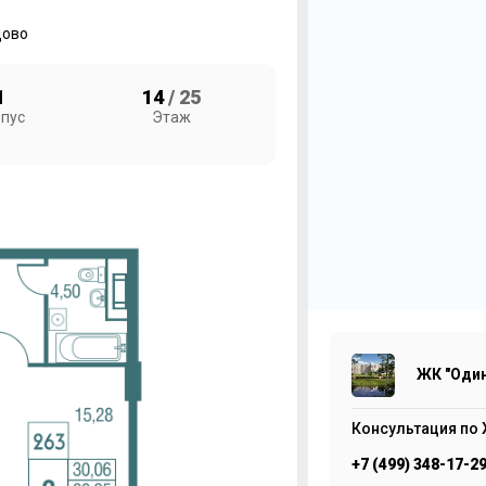
ово
1
14
/ 25
пус
Этаж
2
Ж
7
ЖК "Один
Консультация по 
+7 (499) 348-17-2