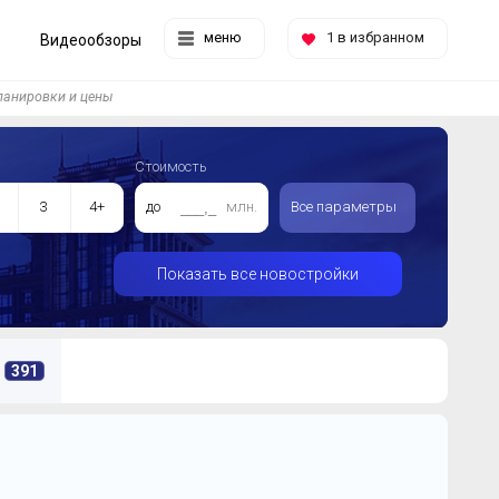
меню
1
в избранном
Видеообзоры
анировки и цены
Стоимость
3
4+
до
млн.
Все параметры
Показать все новостройки
391