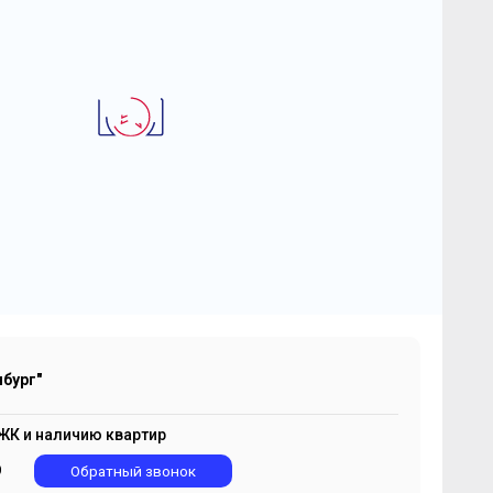
2
-комнатная квартира 67.79 м
К "Одинбург"
 273 867
2
₽
107 300 ₽/м
бург"
ЖК и наличию квартир
9
Обратный звонок