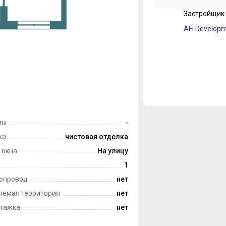
Застройщик
лы
-
ка
чистовая отделка
 окна
На улицу
1
опровод
нет
яемая территория
нет
тажка
нет