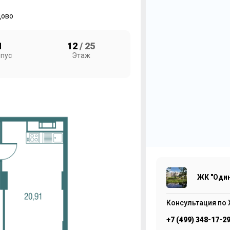
ово
1
12
/ 25
пус
Этаж
2
Ж
7
ЖК "Один
Консультация по 
+7 (499) 348-17-2