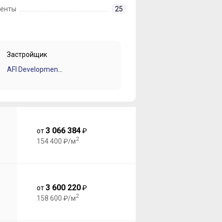
енты
25
Застройщик
AFI Development (Афи Девелопмент)
3 066 384
от
₽
2
154 400 ₽/м
3 600 220
от
₽
2
158 600 ₽/м