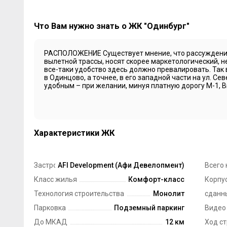
Что Вам нужно знать о ЖК "Одинбург"
РАСПОЛОЖЕНИЕ Существует мнение, что рассуждения
вылетной трассы, носят скорее маркетологический, н
все-таки удобство здесь должно превалировать. Так
в Одинцово, а точнее, в его западной части на ул. Се
удобным – при желании, минуя платную дорогу М-1, Вы
Характеристики ЖК
Застройщик
AFI Development (Афи Девелопмент)
Всего 
Класс жилья
Комфорт-класс
Корпус
Технология строительства
Монолит
сданн
Парковка
Подземный паркинг
Видео
До МКАД
12 км
Ход с