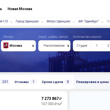
ь
Новая Москва
й Г/О
Город Одинцово
Метро Одинцово
ЖК "Одинбург"
Пл
Регион
Округ, район, метро
Количество комнат
Москва
Расположение
Студия
1
2
201
1
8
Отзывы
Сроки сдачи
Планировки и цены
7 273 867
₽
2
107 300 ₽/м