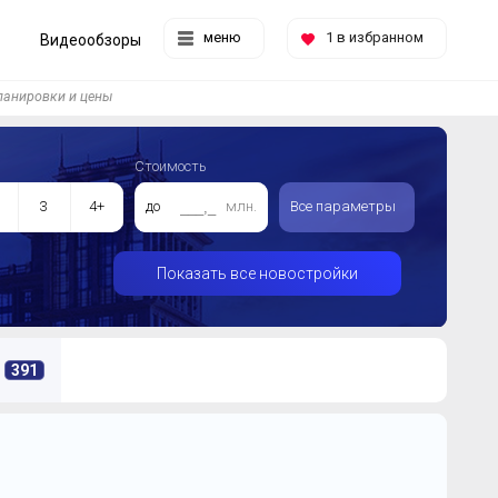
меню
1
в избранном
Видеообзоры
анировки и цены
Стоимость
3
4+
до
млн.
Все параметры
Показать все новостройки
391