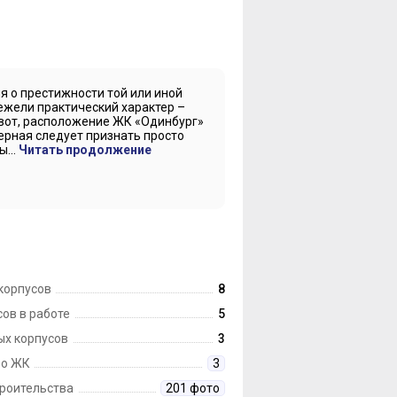
 о престижности той или иной
ежели практический характер –
 вот, расположение ЖК «Одинбург»
верная следует признать просто
...
Читать продолжение
корпусов
8
ов в работе
5
ых корпусов
3
 о ЖК
3
троительства
201 фото