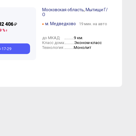
Московская область
,
Мытищи Г/
О
юнь
Июнь
Май
Май
Апрель
Март
Февраль
Март
Февраль
Январь
82 406
м. Медведково
19 мин. на авто
₽
9 %
9 км.
до МКАД:
Эконом-класс
Класс дома:
Монолит
Технология:
8-17-29