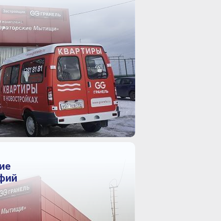
ие
афий