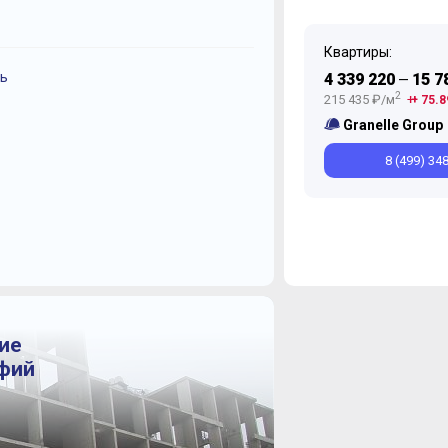
Квартиры:
ь
Декабрь
Сентябрь
Ноябрь
Август
Июль
Июль
И
4 339 220
15 7
—
2
215 435 ₽/м
+ 75.8
Granelle Group
8 (499) 34
ие
афий