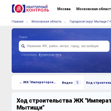
Москва
Московская област
Главная
Московская область
Городской округ Мытищи Г/
Поиск
Например:
Бунинские луга
← ЖК "Императорские Мытищи"
5
Видео
Ход строител
Ход строительства ЖК "Импера
Мытищи"