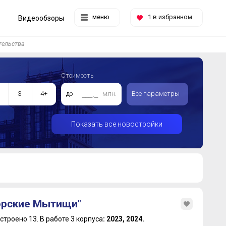
меню
1
в избранном
Видеообзоры
тельства
Стоимость
3
4+
до
млн.
Все параметры
Показать все новостройки
орские Мытищи"
строено 13.
В работе 3 корпуса
: 2023, 2024.