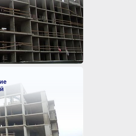
ие
ий