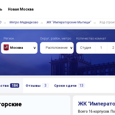
ь
Новая Москва
О
Метро Медведково
ЖК "Императорские Мытищи"
Ход строи
Регион
Округ, район, метро
Количество комнат
Москва
Расположение
Студия
1
2
184
3
13
ьства
Отзывы
Сроки сдачи
торские
ЖК "Императ
Всего 16 корпусов.
По