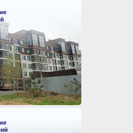
ие
ий
ие
фий